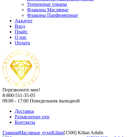
Уцененные товары
Флаконы Масляные
Флаконы Парфюмерные
Аккаунт
Вход
Прайс
О нас
Оплата
Перезвоните мне!
8-800-511-35-05
09:00 - 17:00 Понедельник выходной
Доставка
Разъяснение цен
Контакты
Главная
Масляные духи
Kilian
[1500] Kilian Adults