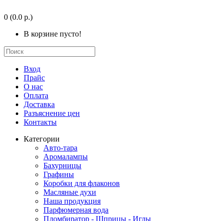
0
(0.0 р.)
В корзине пусто!
Вход
Прайс
О нас
Оплата
Доставка
Разъяснение цен
Контакты
Категории
Авто-тара
Аромалампы
Бахурницы
Графины
Коробки для флаконов
Масляные духи
Наша продукция
Парфюмерная вода
Пломбиратор - Шприцы - Иглы