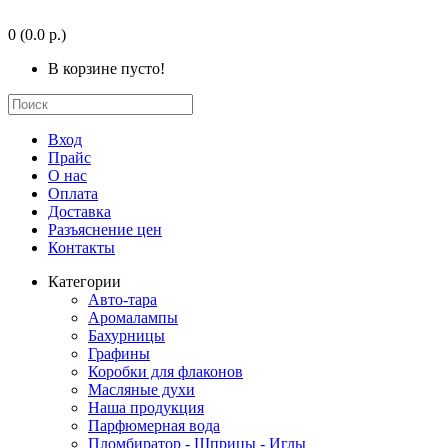
0
(0.0 р.)
В корзине пусто!
Вход
Прайс
О нас
Оплата
Доставка
Разъяснение цен
Контакты
Категории
Авто-тара
Аромалампы
Бахурницы
Графины
Коробки для флаконов
Масляные духи
Наша продукция
Парфюмерная вода
Пломбиратор - Шприцы - Иглы