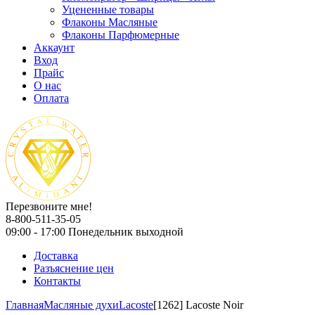
Уцененные товары
Флаконы Масляные
Флаконы Парфюмерные
Аккаунт
Вход
Прайс
О нас
Оплата
Перезвоните мне!
8-800-511-35-05
09:00 - 17:00 Понедельник выходной
Доставка
Разъяснение цен
Контакты
Главная
Масляные духи
Lacoste
[1262] Lacoste Noir