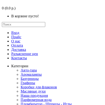
0
(0.0 р.)
В корзине пусто!
Вход
Прайс
О нас
Оплата
Доставка
Разъяснение цен
Контакты
Категории
Авто-тара
Аромалампы
Бахурницы
Графины
Коробки для флаконов
Масляные духи
Наша продукция
Парфюмерная вода
Пломбиратор - Шприцы - Иглы