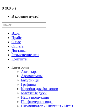
0
(0.0 р.)
В корзине пусто!
Вход
Прайс
О нас
Оплата
Доставка
Разъяснение цен
Контакты
Категории
Авто-тара
Аромалампы
Бахурницы
Графины
Коробки для флаконов
Масляные духи
Наша продукция
Парфюмерная вода
Пломбиратор - Шприцы - Иглы