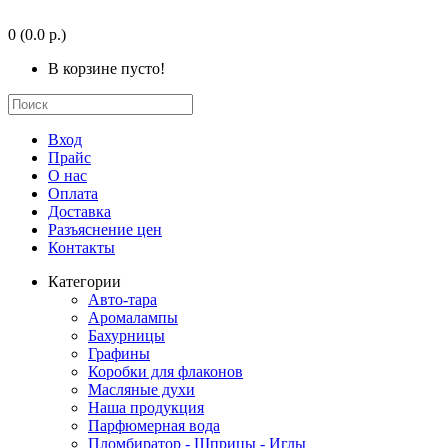
0
(0.0 р.)
В корзине пусто!
Вход
Прайс
О нас
Оплата
Доставка
Разъяснение цен
Контакты
Категории
Авто-тара
Аромалампы
Бахурницы
Графины
Коробки для флаконов
Масляные духи
Наша продукция
Парфюмерная вода
Пломбиратор - Шприцы - Иглы