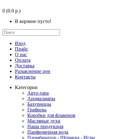
0
(0.0 р.)
В корзине пусто!
Вход
Прайс
О нас
Оплата
Доставка
Разъяснение цен
Контакты
Категории
Авто-тара
Аромалампы
Бахурницы
Графины
Коробки для флаконов
Масляные духи
Наша продукция
Парфюмерная вода
Пломбиратор - Шприцы - Иглы