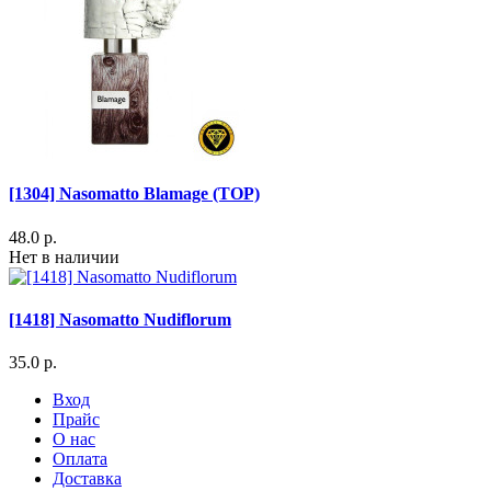
[1304] Nasomatto Blamage (TOP)
48.0 р.
Нет в наличии
[1418] Nasomatto Nudiflorum
35.0 р.
Вход
Прайс
О нас
Оплата
Доставка