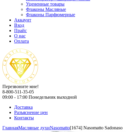
Уцененные товары
Флаконы Масляные
Флаконы Парфюмерные
Аккаунт
Вход
Прайс
О нас
Оплата
Перезвоните мне!
8-800-511-35-05
09:00 - 17:00 Понедельник выходной
Доставка
Разъяснение цен
Контакты
Главная
Масляные духи
Nasomatto
[1674] Nasomatto Sadonaso