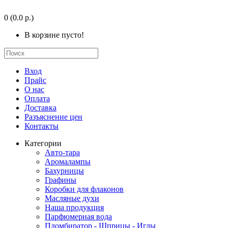
0
(0.0 р.)
В корзине пусто!
Вход
Прайс
О нас
Оплата
Доставка
Разъяснение цен
Контакты
Категории
Авто-тара
Аромалампы
Бахурницы
Графины
Коробки для флаконов
Масляные духи
Наша продукция
Парфюмерная вода
Пломбиратор - Шприцы - Иглы