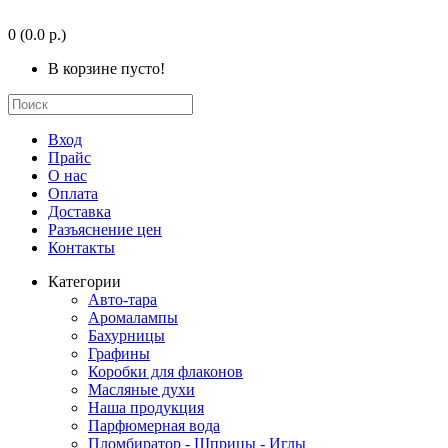
0
(0.0 р.)
В корзине пусто!
Вход
Прайс
О нас
Оплата
Доставка
Разъяснение цен
Контакты
Категории
Авто-тара
Аромалампы
Бахурницы
Графины
Коробки для флаконов
Масляные духи
Наша продукция
Парфюмерная вода
Пломбиратор - Шприцы - Иглы