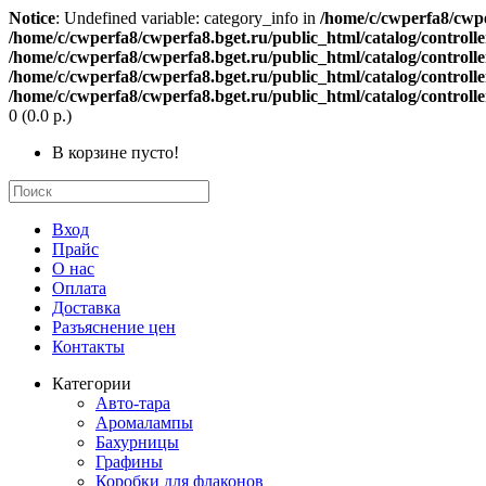
Notice
: Undefined variable: category_info in
/home/c/cwperfa8/cwpe
/home/c/cwperfa8/cwperfa8.bget.ru/public_html/catalog/controll
/home/c/cwperfa8/cwperfa8.bget.ru/public_html/catalog/controll
/home/c/cwperfa8/cwperfa8.bget.ru/public_html/catalog/controll
/home/c/cwperfa8/cwperfa8.bget.ru/public_html/catalog/controll
0
(0.0 р.)
В корзине пусто!
Вход
Прайс
О нас
Оплата
Доставка
Разъяснение цен
Контакты
Категории
Авто-тара
Аромалампы
Бахурницы
Графины
Коробки для флаконов