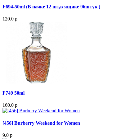
F694-50ml (В пачке 12 шт,в ящике 96штук )
120.0 р.
F749 50ml
160.0 р.
[456] Burberry Weekend for Women
9.0 р.