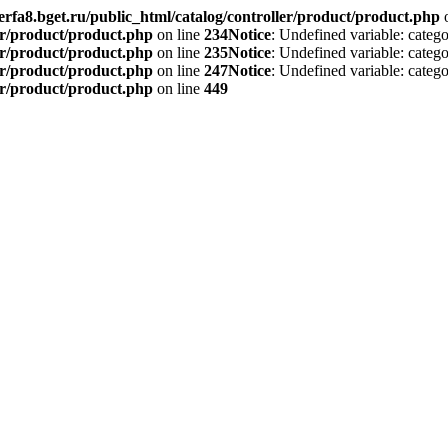
rfa8.bget.ru/public_html/catalog/controller/product/product.php
o
er/product/product.php
on line
234
Notice
: Undefined variable: catego
er/product/product.php
on line
235
Notice
: Undefined variable: catego
er/product/product.php
on line
247
Notice
: Undefined variable: catego
er/product/product.php
on line
449