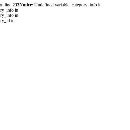
n line
233
Notice
: Undefined variable: category_info in
ry_info in
ry_info in
ry_id in