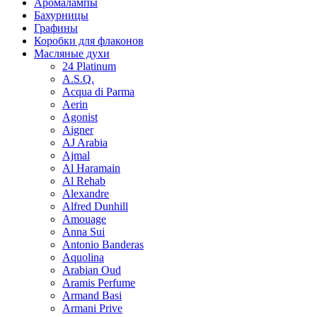
Аромалампы
Бахурницы
Графины
Коробки для флаконов
Масляные духи
24 Platinum
A.S.Q.
Acqua di Parma
Aerin
Agonist
Aigner
AJ Arabia
Ajmal
Al Haramain
Al Rehab
Alexandre
Alfred Dunhill
Amouage
Anna Sui
Antonio Banderas
Aquolina
Arabian Oud
Aramis Perfume
Armand Basi
Armani Prive