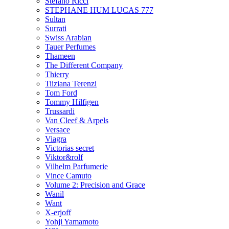
Stefano Ricci
STEPHANE HUM LUCAS 777
Sultan
Surrati
Swiss Arabian
Tauer Perfumes
Thameen
The Different Company
Thierry
Tiiziana Terenzi
Tom Ford
Tommy Hilfigen
Trussardi
Van Cleef & Arpels
Versace
Viagra
Victorias secret
Viktor&rolf
Vilhelm Parfumerie
Vince Camuto
Volume 2: Precision and Grace
Wanil
Want
X-erjoff
Yohji Yamamoto