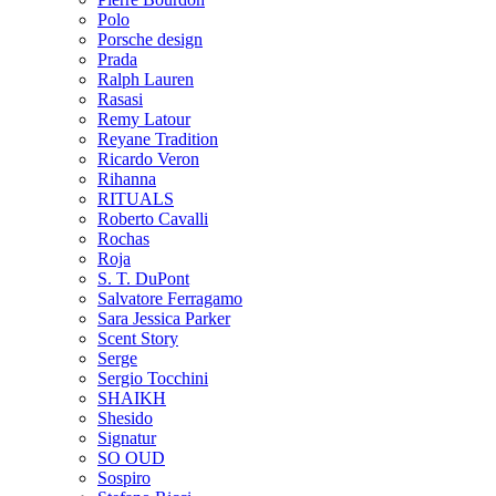
Polo
Porsche design
Prada
Ralph Lauren
Rasasi
Remy Latour
Reyane Tradition
Ricardo Veron
Rihanna
RITUALS
Roberto Cavalli
Rochas
Roja
S. T. DuPont
Salvatore Ferragamo
Sara Jessica Parker
Scent Story
Serge
Sergio Tocchini
SHAIKH
Shesido
Signatur
SO OUD
Sospiro