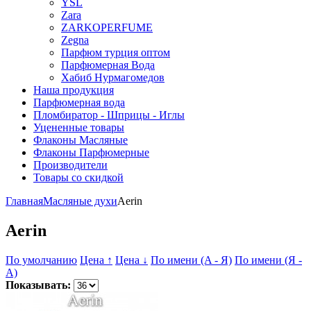
YSL
Zara
ZARKOPERFUME
Zegna
Парфюм турция оптом
Парфюмерная Вода
Хабиб Нурмагомедов
Наша продукция
Парфюмерная вода
Пломбиратор - Шприцы - Иглы
Уцененные товары
Флаконы Масляные
Флаконы Парфюмерные
Производители
Товары со скидкой
Главная
Масляные духи
Aerin
Aerin
По умолчанию
Цена ↑
Цена ↓
По имени (A - Я)
По имени (Я -
A)
Показывать: