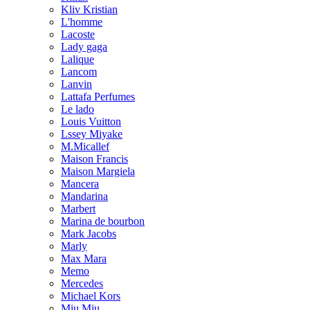
Kliv Kristian
L'homme
Lacoste
Lady gaga
Lalique
Lancom
Lanvin
Lattafa Perfumes
Le lado
Louis Vuitton
Lssey Miyake
M.Micallef
Maison Francis
Maison Margiela
Mancera
Mandarina
Marbert
Marina de bourbon
Mark Jacobs
Marly
Max Mara
Memo
Mercedes
Michael Kors
Miu Miu