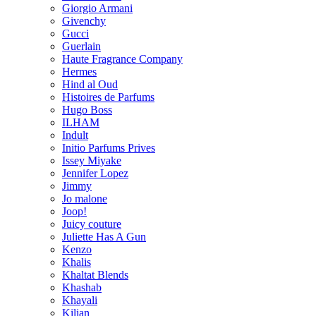
Giorgio Armani
Givenchy
Gucci
Guerlain
Haute Fragrance Company
Hermes
Hind al Oud
Histoires de Parfums
Hugo Boss
ILHAM
Indult
Initio Parfums Prives
Issey Miyake
Jennifer Lopez
Jimmy
Jo malone
Joop!
Juicy couture
Juliette Has A Gun
Kenzo
Khalis
Khaltat Blends
Khashab
Khayali
Kilian