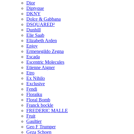
Dior
Diptyque
DKNY
Dolce & Gabbana
DSQUARED²
Dunhill
Elie Saab
Elizabeth Arden
Enjoy
Ermenegildo Zegna
Escada
Escentric Molecules
Etienne Aigner
Etro
Ex Nihilo
Exclusive
Fendi
Floraiku
Floral Bomb
Franck bockle
FREDERIC MALLE
Fruit
Gaultier
Geo F Trumper
Geza Schoen