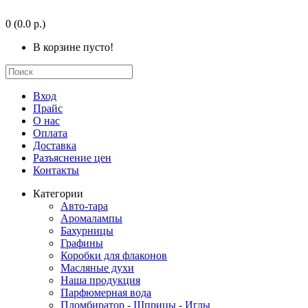
0
(0.0 р.)
В корзине пусто!
Вход
Прайс
О нас
Оплата
Доставка
Разъяснение цен
Контакты
Категории
Авто-тара
Аромалампы
Бахурницы
Графины
Коробки для флаконов
Масляные духи
Наша продукция
Парфюмерная вода
Пломбиратор - Шприцы - Иглы