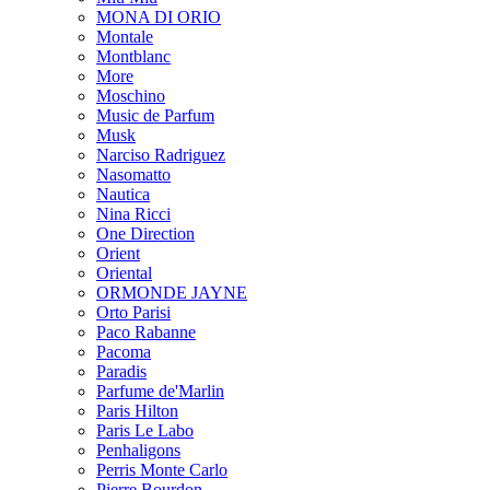
MONA DI ORIO
Montale
Montblanc
More
Moschino
Music de Parfum
Musk
Narciso Radriguez
Nasomatto
Nautica
Nina Ricci
One Direction
Orient
Oriental
ORMONDE JAYNE
Orto Parisi
Paco Rabanne
Pacoma
Paradis
Parfume de'Marlin
Paris Hilton
Paris Le Labo
Penhaligons
Perris Monte Carlo
Pierre Bourdon