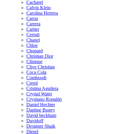
Cacharel
Calvin Klein
Carolina Herrera
Caron
Carrera
Cartier
Cerruti
Chanel
Chloe
Chopard
Christian Dior
Clinique
Clive Christian
Coca Cola
Comboodi
Creed
Cristina Aguilera
Crystal Water
Crystiano Ronaldo
Daniel Hechter
Daphne Bugey
David beckham
Davidoff
Designer Shaik
Diesel