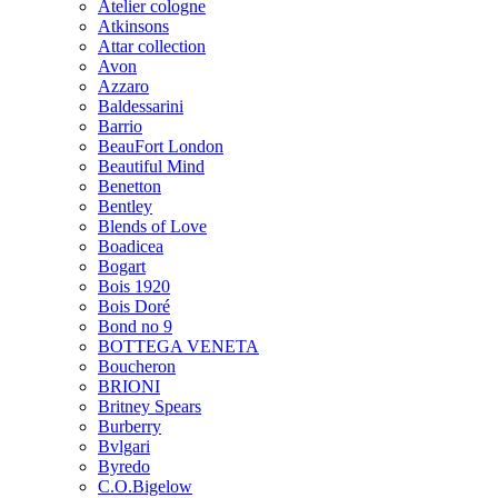
Atelier cologne
Atkinsons
Attar collection
Avon
Azzaro
Baldessarini
Barrio
BeauFort London
Beautiful Mind
Benetton
Bentley
Blends of Love
Boadicea
Bogart
Bois 1920
Bois Doré
Bond no 9
BOTTEGA VENETA
Boucheron
BRIONI
Britney Spears
Burberry
Bvlgari
Byredo
C.O.Bigelow