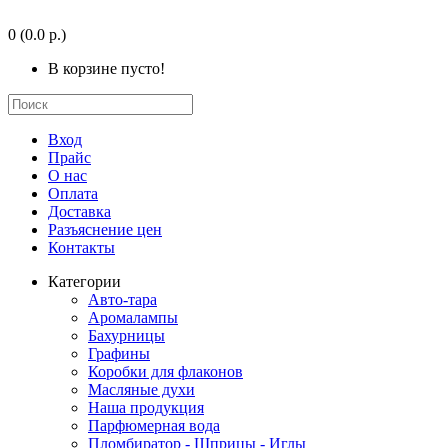
0
(0.0 р.)
В корзине пусто!
Вход
Прайс
О нас
Оплата
Доставка
Разъяснение цен
Контакты
Категории
Авто-тара
Аромалампы
Бахурницы
Графины
Коробки для флаконов
Масляные духи
Наша продукция
Парфюмерная вода
Пломбиратор - Шприцы - Иглы