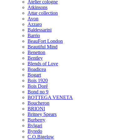
Atelier cologne
Atkinsons
Attar collection
Avon
Azzaro
Baldessarini
Barrio
BeauFort London
Beautiful Mind
Benetton
Bentley
Blends of Love
Boadicea
Bogart
Bois 1920
Bois Doré
Bond no 9
BOTTEGA VENETA
Boucheron
BRIONI
Britney Spears
Burberry
Bvlgari
Byredo
C.O.Bigelow