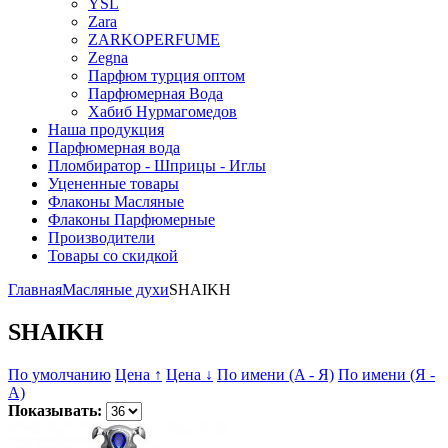
YSL
Zara
ZARKOPERFUME
Zegna
Парфюм турция оптом
Парфюмерная Вода
Хабиб Нурмагомедов
Наша продукция
Парфюмерная вода
Пломбиратор - Шприцы - Иглы
Уцененные товары
Флаконы Масляные
Флаконы Парфюмерные
Производители
Товары со скидкой
Главная
Масляные духи
SHAIKH
SHAIKH
По умолчанию
Цена ↑
Цена ↓
По имени (A - Я)
По имени (Я -
A)
Показывать: