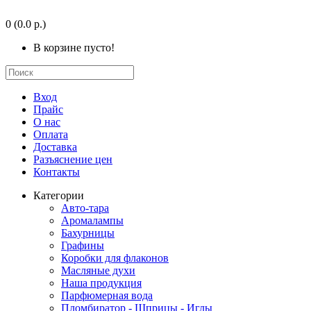
0
(0.0 р.)
В корзине пусто!
Вход
Прайс
О нас
Оплата
Доставка
Разъяснение цен
Контакты
Категории
Авто-тара
Аромалампы
Бахурницы
Графины
Коробки для флаконов
Масляные духи
Наша продукция
Парфюмерная вода
Пломбиратор - Шприцы - Иглы