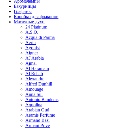
Аромалампы
Бахурницы
Графины
Коробки для флаконов
Масляные духи
24 Platinum
A.S.Q.
Acqua di Parma
Aerin
Agonist
Aigner
AJ Arabia
Ajmal
Al Haramain
Al Rehab
Alexandre
Alfred Dunhill
Amouage
Anna Sui
Antonio Banderas
Aquolina
Arabian Oud
Aramis Perfume
Armand Basi
Armani Prive