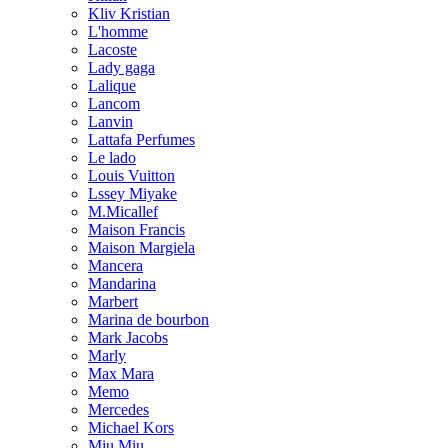
Kliv Kristian
L'homme
Lacoste
Lady gaga
Lalique
Lancom
Lanvin
Lattafa Perfumes
Le lado
Louis Vuitton
Lssey Miyake
M.Micallef
Maison Francis
Maison Margiela
Mancera
Mandarina
Marbert
Marina de bourbon
Mark Jacobs
Marly
Max Mara
Memo
Mercedes
Michael Kors
Miu Miu