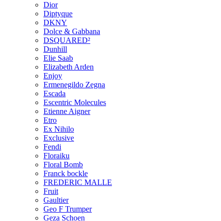
Dior
Diptyque
DKNY
Dolce & Gabbana
DSQUARED²
Dunhill
Elie Saab
Elizabeth Arden
Enjoy
Ermenegildo Zegna
Escada
Escentric Molecules
Etienne Aigner
Etro
Ex Nihilo
Exclusive
Fendi
Floraiku
Floral Bomb
Franck bockle
FREDERIC MALLE
Fruit
Gaultier
Geo F Trumper
Geza Schoen