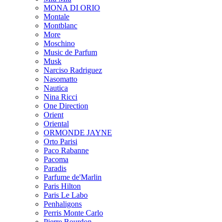
MONA DI ORIO
Montale
Montblanc
More
Moschino
Music de Parfum
Musk
Narciso Radriguez
Nasomatto
Nautica
Nina Ricci
One Direction
Orient
Oriental
ORMONDE JAYNE
Orto Parisi
Paco Rabanne
Pacoma
Paradis
Parfume de'Marlin
Paris Hilton
Paris Le Labo
Penhaligons
Perris Monte Carlo
Pierre Bourdon