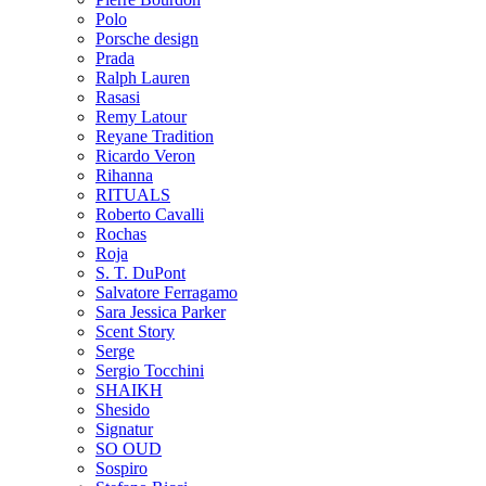
Polo
Porsche design
Prada
Ralph Lauren
Rasasi
Remy Latour
Reyane Tradition
Ricardo Veron
Rihanna
RITUALS
Roberto Cavalli
Rochas
Roja
S. T. DuPont
Salvatore Ferragamo
Sara Jessica Parker
Scent Story
Serge
Sergio Tocchini
SHAIKH
Shesido
Signatur
SO OUD
Sospiro