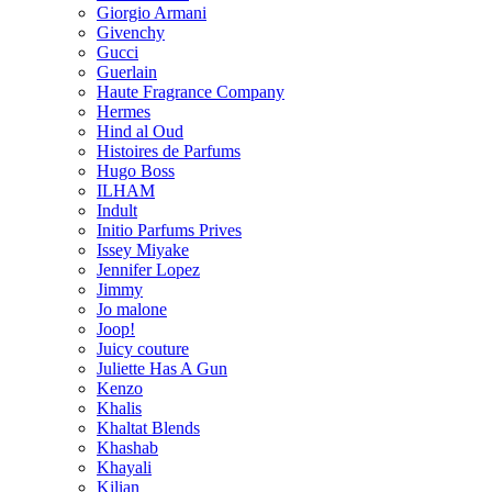
Giorgio Armani
Givenchy
Gucci
Guerlain
Haute Fragrance Company
Hermes
Hind al Oud
Histoires de Parfums
Hugo Boss
ILHAM
Indult
Initio Parfums Prives
Issey Miyake
Jennifer Lopez
Jimmy
Jo malone
Joop!
Juicy couture
Juliette Has A Gun
Kenzo
Khalis
Khaltat Blends
Khashab
Khayali
Kilian