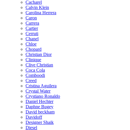
Cacharel
Calvin Klein
Carolina Herrera
Caron
Carrera
Cartier
Cerruti
Chanel
Chloe
Chopard
Christian Dior
Clinique
Clive Christian
Coca Cola
Comboodi
Creed
Cristina Aguilera
Crystal Water
Crystiano Ronaldo
Daniel Hechter
Daphne Bugey
David beckham
Davidoff
Designer Shaik
Diesel