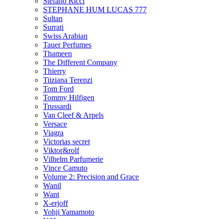
Stefano Ricci
STEPHANE HUM LUCAS 777
Sultan
Surrati
Swiss Arabian
Tauer Perfumes
Thameen
The Different Company
Thierry
Tiiziana Terenzi
Tom Ford
Tommy Hilfigen
Trussardi
Van Cleef & Arpels
Versace
Viagra
Victorias secret
Viktor&rolf
Vilhelm Parfumerie
Vince Camuto
Volume 2: Precision and Grace
Wanil
Want
X-erjoff
Yohji Yamamoto