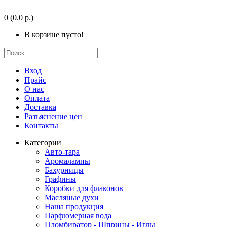
0
(0.0 р.)
В корзине пусто!
Вход
Прайс
О нас
Оплата
Доставка
Разъяснение цен
Контакты
Категории
Авто-тара
Аромалампы
Бахурницы
Графины
Коробки для флаконов
Масляные духи
Наша продукция
Парфюмерная вода
Пломбиратор - Шприцы - Иглы