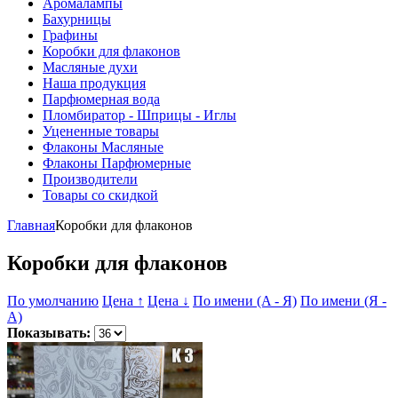
Аромалампы
Бахурницы
Графины
Коробки для флаконов
Масляные духи
Наша продукция
Парфюмерная вода
Пломбиратор - Шприцы - Иглы
Уцененные товары
Флаконы Масляные
Флаконы Парфюмерные
Производители
Товары со скидкой
Главная
Коробки для флаконов
Коробки для флаконов
По умолчанию
Цена ↑
Цена ↓
По имени (A - Я)
По имени (Я -
A)
Показывать: