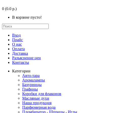
0
(0.0 р.)
В корзине пусто!
Вход
Прайс
О нас
Оплата
Доставка
Разъяснение цен
Контакты
Категории
Авто-тара
Аромалампы
Бахурницы
Графины
Коробки для флаконов
Масляные духи
Наша продукция
Парфюмерная вода
Пломбиратор - Шприцы - Иглы