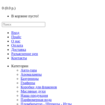
0
(0.0 р.)
В корзине пусто!
Вход
Прайс
О нас
Оплата
Доставка
Разъяснение цен
Контакты
Категории
Авто-тара
Аромалампы
Бахурницы
Графины
Коробки для флаконов
Масляные духи
Наша продукция
Парфюмерная вода
Пломбиратор - Шприцы - Иглы