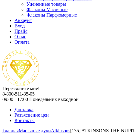
Уцененные товары
Флаконы Масляные
Флаконы Парфюмерные
Аккаунт
Вход
Прайс
О нас
Оплата
Перезвоните мне!
8-800-511-35-05
09:00 - 17:00 Понедельник выходной
Доставка
Разъяснение цен
Контакты
Главная
Масляные духи
Atkinsons
[135] ATKINSONS THE NUP