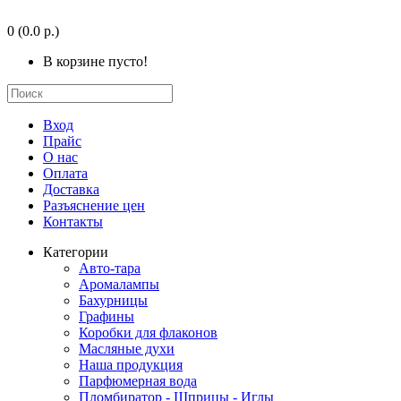
0
(0.0 р.)
В корзине пусто!
Вход
Прайс
О нас
Оплата
Доставка
Разъяснение цен
Контакты
Категории
Авто-тара
Аромалампы
Бахурницы
Графины
Коробки для флаконов
Масляные духи
Наша продукция
Парфюмерная вода
Пломбиратор - Шприцы - Иглы