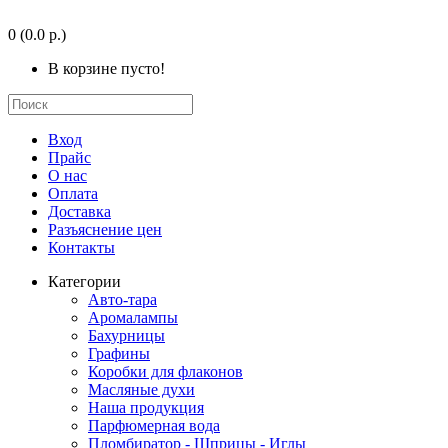
0
(0.0 р.)
В корзине пусто!
Вход
Прайс
О нас
Оплата
Доставка
Разъяснение цен
Контакты
Категории
Авто-тара
Аромалампы
Бахурницы
Графины
Коробки для флаконов
Масляные духи
Наша продукция
Парфюмерная вода
Пломбиратор - Шприцы - Иглы