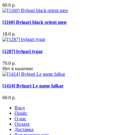
60.0 р.
[1160] Bvlgari black orient men
18.0 р.
[1287] bvlgari tygar
70.0 р.
Нет в наличии
[1414] Bvlgari Le game falkar
60.0 р.
Вход
Прайс
О нас
Оплата
Доставка
Разъяснение цен