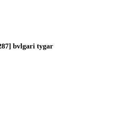
7] bvlgari tygar