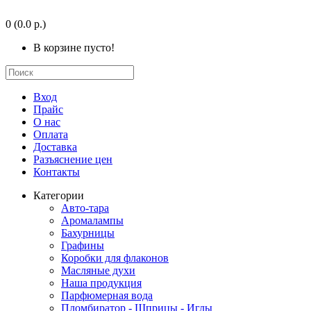
0
(0.0 р.)
В корзине пусто!
Вход
Прайс
О нас
Оплата
Доставка
Разъяснение цен
Контакты
Категории
Авто-тара
Аромалампы
Бахурницы
Графины
Коробки для флаконов
Масляные духи
Наша продукция
Парфюмерная вода
Пломбиратор - Шприцы - Иглы