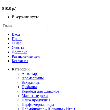
0
(0.0 р.)
В корзине пусто!
Вход
Прайс
О нас
Оплата
Доставка
Разъяснение цен
Контакты
Категории
Авто-тара
Аромалампы
Бахурницы
Графины
Коробки для флаконов
Масляные духи
Наша продукция
Парфюмерная вода
Пломбиратор - Шприцы - Иглы