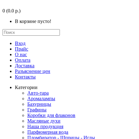
0
(0.0 р.)
В корзине пусто!
Вход
Прайс
О нас
Оплата
Доставка
Разъяснение цен
Контакты
Категории
Авто-тара
Аромалампы
Бахурницы
Графины
Коробки для флаконов
Масляные духи
Наша продукция
Парфюмерная вода
Пломбиратор - Шприцы - Иглы