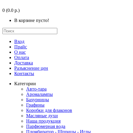
0
(0.0 р.)
В корзине пусто!
Вход
Прайс
О нас
Оплата
Доставка
Разъяснение цен
Контакты
Категории
Авто-тара
Аромалампы
Бахурницы
Графины
Коробки для флаконов
Масляные духи
Наша продукция
Парфюмерная вода
Пломбиратор - Шприцы - Иглы