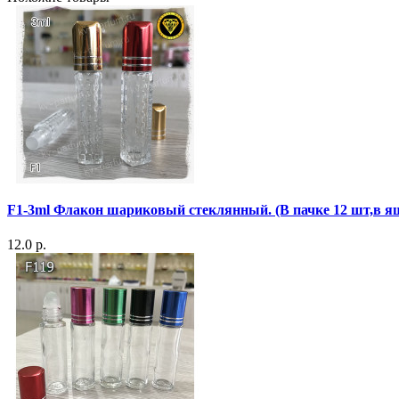
F1-3ml Флакон шариковый стеклянный. (В пачке 12 шт,в я
12.0 р.