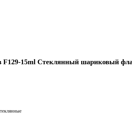
в F129-15ml Стеклянный шариковый фл
 Стеклянные