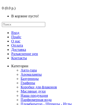
0
(0.0 р.)
В корзине пусто!
Вход
Прайс
О нас
Оплата
Доставка
Разъяснение цен
Контакты
Категории
Авто-тара
Аромалампы
Бахурницы
Графины
Коробки для флаконов
Масляные духи
Наша продукция
Парфюмерная вода
Пломбиратор - Шприцы - Иглы