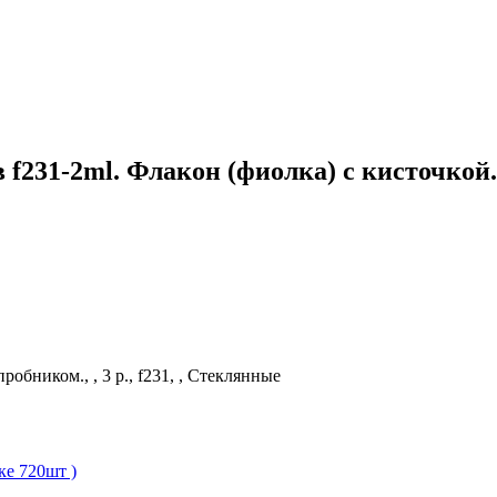
f231-2ml. Флакон (фиолка) с кисточкой
робником., , 3 р., f231, , Стеклянные