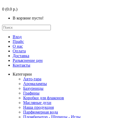
0
(0.0 р.)
В корзине пусто!
Вход
Прайс
О нас
Оплата
Доставка
Разъяснение цен
Контакты
Категории
Авто-тара
Аромалампы
Бахурницы
Графины
Коробки для флаконов
Масляные духи
Наша продукция
Парфюмерная вода
Пломбиратор - Шприцы - Иглы