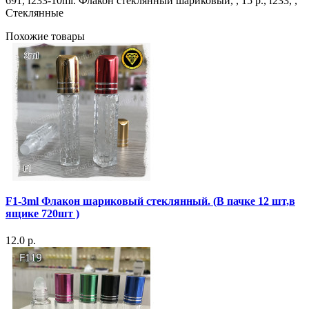
691, f233-10ml. Флакон стеклянный шариковый, , 15 р., f233, ,
Стеклянные
Похожие товары
F1-3ml Флакон шариковый стеклянный. (В пачке 12 шт,в
ящике 720шт )
12.0 р.