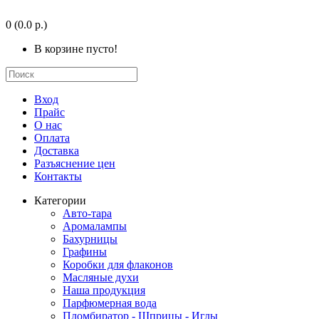
0
(0.0 р.)
В корзине пусто!
Вход
Прайс
О нас
Оплата
Доставка
Разъяснение цен
Контакты
Категории
Авто-тара
Аромалампы
Бахурницы
Графины
Коробки для флаконов
Масляные духи
Наша продукция
Парфюмерная вода
Пломбиратор - Шприцы - Иглы