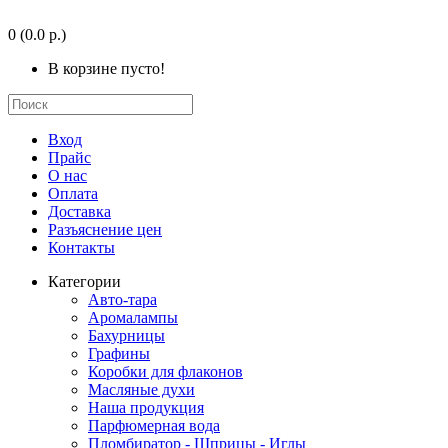
0
(0.0 р.)
В корзине пусто!
Вход
Прайс
О нас
Оплата
Доставка
Разъяснение цен
Контакты
Категории
Авто-тара
Аромалампы
Бахурницы
Графины
Коробки для флаконов
Масляные духи
Наша продукция
Парфюмерная вода
Пломбиратор - Шприцы - Иглы