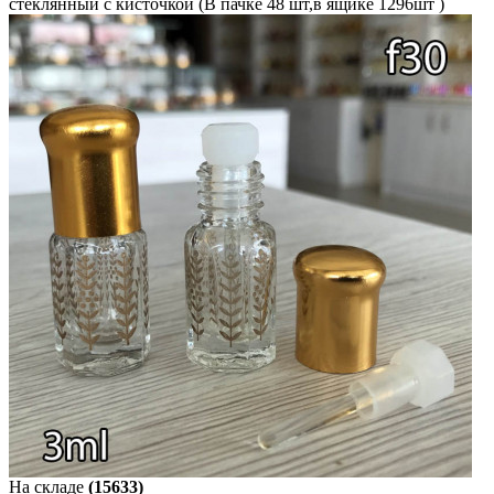
стеклянный с кисточкой (В пачке 48 шт,в ящике 1296шт )
На складе
(15633)