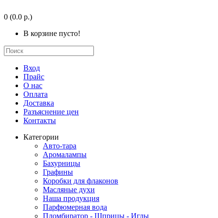
0
(0.0 р.)
В корзине пусто!
Вход
Прайс
О нас
Оплата
Доставка
Разъяснение цен
Контакты
Категории
Авто-тара
Аромалампы
Бахурницы
Графины
Коробки для флаконов
Масляные духи
Наша продукция
Парфюмерная вода
Пломбиратор - Шприцы - Иглы