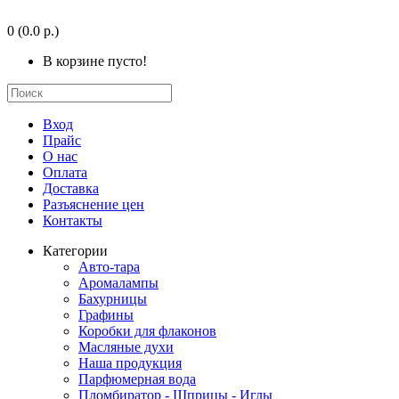
0
(0.0 р.)
В корзине пусто!
Вход
Прайс
О нас
Оплата
Доставка
Разъяснение цен
Контакты
Категории
Авто-тара
Аромалампы
Бахурницы
Графины
Коробки для флаконов
Масляные духи
Наша продукция
Парфюмерная вода
Пломбиратор - Шприцы - Иглы