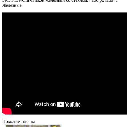
591, F139-6ml Флакон железный со стеклом, , 150 р., f139, ,
Железные
Похожие товары