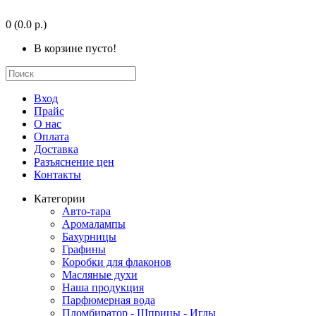
0
(0.0 р.)
В корзине пусто!
Вход
Прайс
О нас
Оплата
Доставка
Разъяснение цен
Контакты
Категории
Авто-тара
Аромалампы
Бахурницы
Графины
Коробки для флаконов
Масляные духи
Наша продукция
Парфюмерная вода
Пломбиратор - Шприцы - Иглы