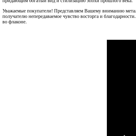
придающим богатый вид и стилизацию эпохи прошлого века.
Уважаемые покупатели! Представляем Вашему вниманию металли
получателю непередаваемое чувство восторга и благодарности
во флаконе.