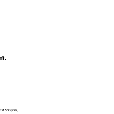
й.
ем узоров,