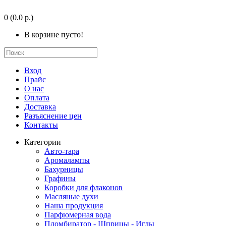
0
(0.0 р.)
В корзине пусто!
Вход
Прайс
О нас
Оплата
Доставка
Разъяснение цен
Контакты
Категории
Авто-тара
Аромалампы
Бахурницы
Графины
Коробки для флаконов
Масляные духи
Наша продукция
Парфюмерная вода
Пломбиратор - Шприцы - Иглы