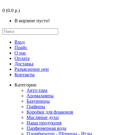
0
(0.0 р.)
В корзине пусто!
Вход
Прайс
О нас
Оплата
Доставка
Разъяснение цен
Контакты
Категории
Авто-тара
Аромалампы
Бахурницы
Графины
Коробки для флаконов
Масляные духи
Наша продукция
Парфюмерная вода
Пломбиратор - Шприцы - Иглы