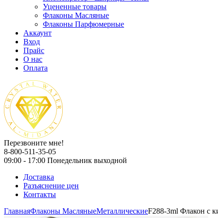
Уцененные товары
Флаконы Масляные
Флаконы Парфюмерные
Аккаунт
Вход
Прайс
О нас
Оплата
Перезвоните мне!
8-800-511-35-05
09:00 - 17:00 Понедельник выходной
Доставка
Разъяснение цен
Контакты
Главная
Флаконы Масляные
Металлические
F288-3ml Флакон с к