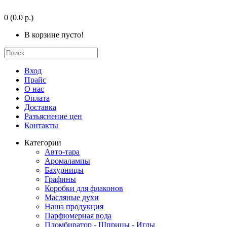
0
(0.0 р.)
В корзине пусто!
Вход
Прайс
О нас
Оплата
Доставка
Разъяснение цен
Контакты
Категории
Авто-тара
Аромалампы
Бахурницы
Графины
Коробки для флаконов
Масляные духи
Наша продукция
Парфюмерная вода
Пломбиратор - Шприцы - Иглы