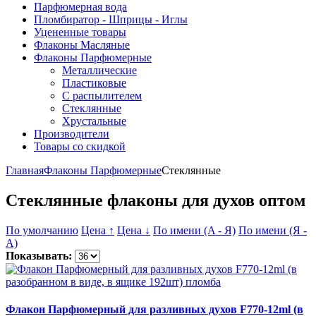
Парфюмерная вода
Пломбиратор - Шприцы - Иглы
Уцененные товары
Флаконы Масляные
Флаконы Парфюмерные
Металлические
Пластиковые
С распылителем
Стеклянные
Хрустальные
Производители
Товары со скидкой
Главная
Флаконы Парфюмерные
Стеклянные
Стеклянные флаконы для духов оптом
По умолчанию
Цена ↑
Цена ↓
По имени (A - Я)
По имени (Я -
A)
Показывать:
Флакон Парфюмерный для разливных духов F770-12ml (в