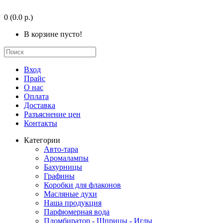
0
(0.0 р.)
В корзине пусто!
Вход
Прайс
О нас
Оплата
Доставка
Разъяснение цен
Контакты
Категории
Авто-тара
Аромалампы
Бахурницы
Графины
Коробки для флаконов
Масляные духи
Наша продукция
Парфюмерная вода
Пломбиратор - Шприцы - Иглы