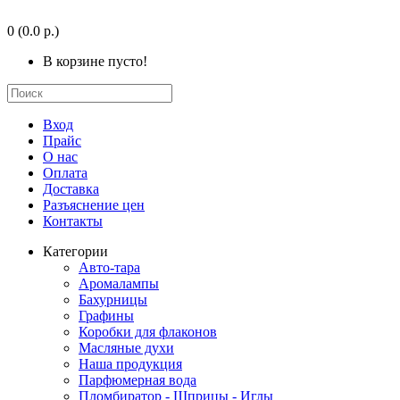
0
(0.0 р.)
В корзине пусто!
Вход
Прайс
О нас
Оплата
Доставка
Разъяснение цен
Контакты
Категории
Авто-тара
Аромалампы
Бахурницы
Графины
Коробки для флаконов
Масляные духи
Наша продукция
Парфюмерная вода
Пломбиратор - Шприцы - Иглы