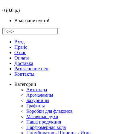
0
(0.0 р.)
В корзине пусто!
Вход
Прайс
О нас
Оплата
Доставка
Разъяснение цен
Контакты
Категории
Авто-тара
Аромалампы
Бахурницы
Графины
Коробки для флаконов
Масляные духи
Наша продукция
Парфюмерная вода
Пломбиратор - Шприцы - Иглы