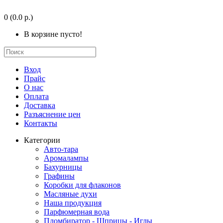
0
(0.0 р.)
В корзине пусто!
Вход
Прайс
О нас
Оплата
Доставка
Разъяснение цен
Контакты
Категории
Авто-тара
Аромалампы
Бахурницы
Графины
Коробки для флаконов
Масляные духи
Наша продукция
Парфюмерная вода
Пломбиратор - Шприцы - Иглы