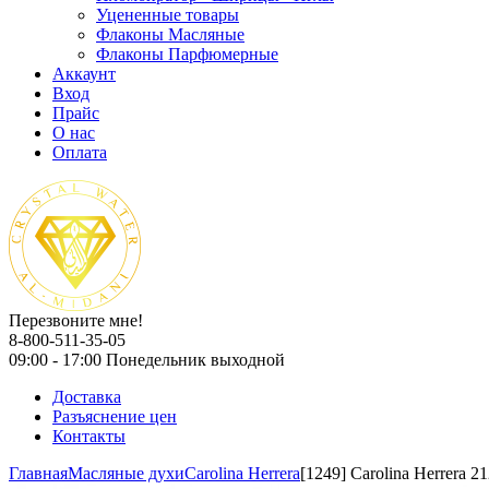
Уцененные товары
Флаконы Масляные
Флаконы Парфюмерные
Аккаунт
Вход
Прайс
О нас
Оплата
Перезвоните мне!
8-800-511-35-05
09:00 - 17:00 Понедельник выходной
Доставка
Разъяснение цен
Контакты
Главная
Масляные духи
Carolina Herrera
[1249] Carolina Herrera 2