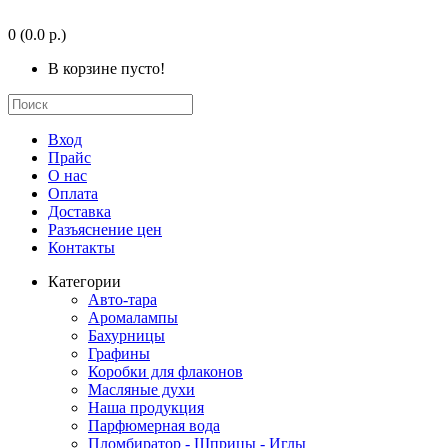
0
(0.0 р.)
В корзине пусто!
Вход
Прайс
О нас
Оплата
Доставка
Разъяснение цен
Контакты
Категории
Авто-тара
Аромалампы
Бахурницы
Графины
Коробки для флаконов
Масляные духи
Наша продукция
Парфюмерная вода
Пломбиратор - Шприцы - Иглы