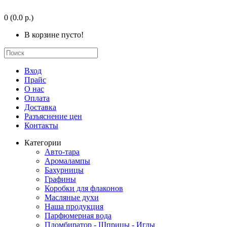
0
(0.0 р.)
В корзине пусто!
Вход
Прайс
О нас
Оплата
Доставка
Разъяснение цен
Контакты
Категории
Авто-тара
Аромалампы
Бахурницы
Графины
Коробки для флаконов
Масляные духи
Наша продукция
Парфюмерная вода
Пломбиратор - Шприцы - Иглы