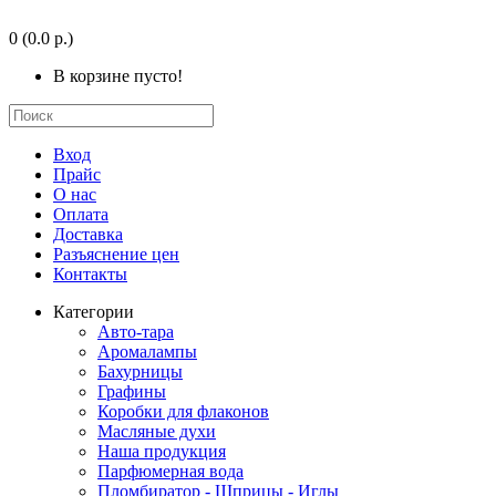
0
(0.0 р.)
В корзине пусто!
Вход
Прайс
О нас
Оплата
Доставка
Разъяснение цен
Контакты
Категории
Авто-тара
Аромалампы
Бахурницы
Графины
Коробки для флаконов
Масляные духи
Наша продукция
Парфюмерная вода
Пломбиратор - Шприцы - Иглы