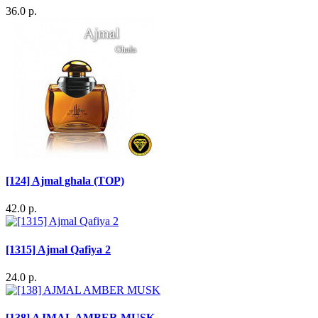
36.0 р.
[124] Ajmal ghala (TOP)
42.0 р.
[1315] Ajmal Qafiya 2
24.0 р.
[138] AJMAL AMBER MUSK