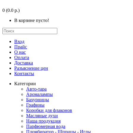
0
(0.0 р.)
В корзине пусто!
Вход
Прайс
О нас
Оплата
Доставка
Разъяснение цен
Контакты
Категории
Авто-тара
Аромалампы
Бахурницы
Графины
Коробки для флаконов
Масляные духи
Наша продукция
Парфюмерная вода
Пломбиратор - Шприцы - Иглы