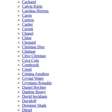
Cacharel
Calvin Klein
Carolina Herrera
Caron
Carrera
Cartier
Cerruti
Chanel
Chloe
Chopard
Christian Dior
Clinique
Clive Christian
Coca Cola
Comboodi
Creed
Cristina Aguilera
Crystal Water
Crystiano Ronaldo
Daniel Hechter
Daphne Bugey
David beckham
Davidoff
Designer Shaik
Diesel