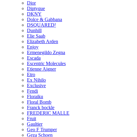
Dior
Diptyque
DKNY
Dolce & Gabbana
DSQUARED²
Dunhill
Elie Saab
Elizabeth Arden
Enjoy
Ermenegildo Zegna
Escada
Escentric Molecules
Etienne Aigner
Etro
Ex Nihilo
Exclusive
Fendi
Floraiku
Floral Bomb
Franck bockle
FREDERIC MALLE
Fruit
Gaultier
Geo F Trumper
Geza Schoen