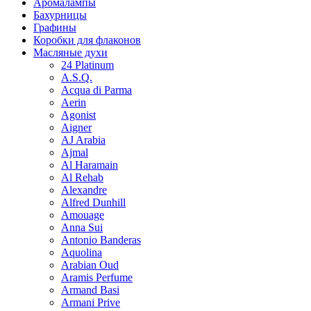
Аромалампы
Бахурницы
Графины
Коробки для флаконов
Масляные духи
24 Platinum
A.S.Q.
Acqua di Parma
Aerin
Agonist
Aigner
AJ Arabia
Ajmal
Al Haramain
Al Rehab
Alexandre
Alfred Dunhill
Amouage
Anna Sui
Antonio Banderas
Aquolina
Arabian Oud
Aramis Perfume
Armand Basi
Armani Prive