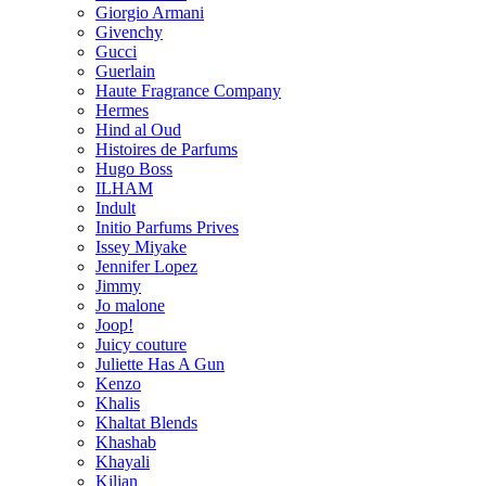
Giorgio Armani
Givenchy
Gucci
Guerlain
Haute Fragrance Company
Hermes
Hind al Oud
Histoires de Parfums
Hugo Boss
ILHAM
Indult
Initio Parfums Prives
Issey Miyake
Jennifer Lopez
Jimmy
Jo malone
Joop!
Juicy couture
Juliette Has A Gun
Kenzo
Khalis
Khaltat Blends
Khashab
Khayali
Kilian