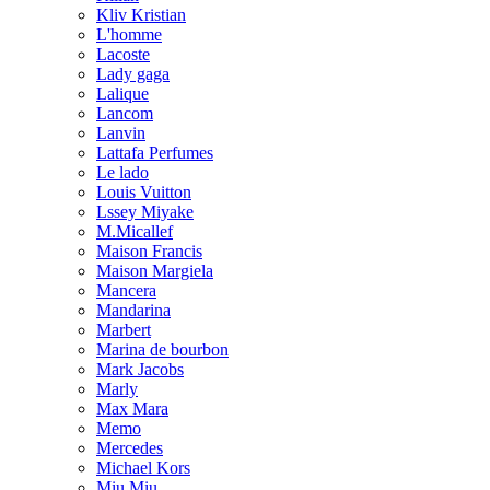
Kliv Kristian
L'homme
Lacoste
Lady gaga
Lalique
Lancom
Lanvin
Lattafa Perfumes
Le lado
Louis Vuitton
Lssey Miyake
M.Micallef
Maison Francis
Maison Margiela
Mancera
Mandarina
Marbert
Marina de bourbon
Mark Jacobs
Marly
Max Mara
Memo
Mercedes
Michael Kors
Miu Miu