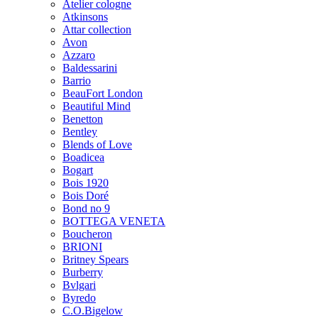
Atelier cologne
Atkinsons
Attar collection
Avon
Azzaro
Baldessarini
Barrio
BeauFort London
Beautiful Mind
Benetton
Bentley
Blends of Love
Boadicea
Bogart
Bois 1920
Bois Doré
Bond no 9
BOTTEGA VENETA
Boucheron
BRIONI
Britney Spears
Burberry
Bvlgari
Byredo
C.O.Bigelow