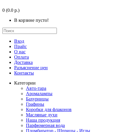
0
(0.0 р.)
В корзине пусто!
Вход
Прайс
О нас
Оплата
Доставка
Разъяснение цен
Контакты
Категории
Авто-тара
Аромалампы
Бахурницы
Графины
Коробки для флаконов
Масляные духи
Наша продукция
Парфюмерная вода
Пломбиратор - Шприцы - Иглы