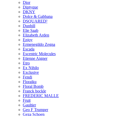
Dior
Diptyque
DKNY
Dolce & Gabbana
DSQUARED²
Dunhill
Elie Saab
Elizabeth Arden
Enjoy
Ermenegildo Zegna
Escada
Escentric Molecules
Etienne Aigner
Etro
Ex Nihilo
Exclusive
Fendi
Floraiku
Floral Bomb
Franck bockle
FREDERIC MALLE
Fruit
Gaultier
Geo F Trumper
Geza Schoen