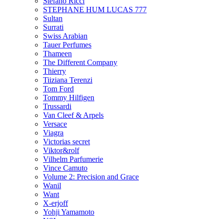
Stefano Ricci
STEPHANE HUM LUCAS 777
Sultan
Surrati
Swiss Arabian
Tauer Perfumes
Thameen
The Different Company
Thierry
Tiiziana Terenzi
Tom Ford
Tommy Hilfigen
Trussardi
Van Cleef & Arpels
Versace
Viagra
Victorias secret
Viktor&rolf
Vilhelm Parfumerie
Vince Camuto
Volume 2: Precision and Grace
Wanil
Want
X-erjoff
Yohji Yamamoto