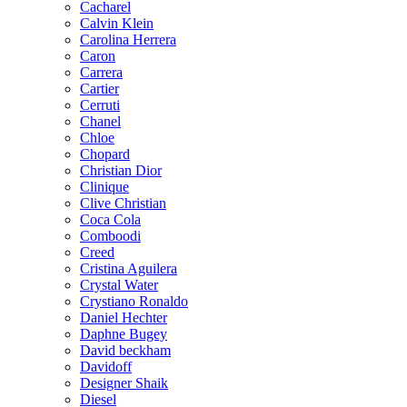
Cacharel
Calvin Klein
Carolina Herrera
Caron
Carrera
Cartier
Cerruti
Chanel
Chloe
Chopard
Christian Dior
Clinique
Clive Christian
Coca Cola
Comboodi
Creed
Cristina Aguilera
Crystal Water
Crystiano Ronaldo
Daniel Hechter
Daphne Bugey
David beckham
Davidoff
Designer Shaik
Diesel