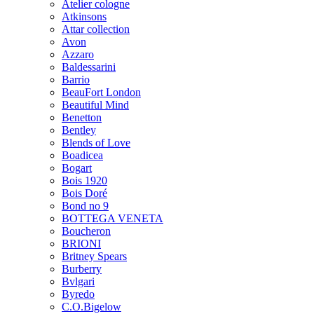
Atelier cologne
Atkinsons
Attar collection
Avon
Azzaro
Baldessarini
Barrio
BeauFort London
Beautiful Mind
Benetton
Bentley
Blends of Love
Boadicea
Bogart
Bois 1920
Bois Doré
Bond no 9
BOTTEGA VENETA
Boucheron
BRIONI
Britney Spears
Burberry
Bvlgari
Byredo
C.O.Bigelow