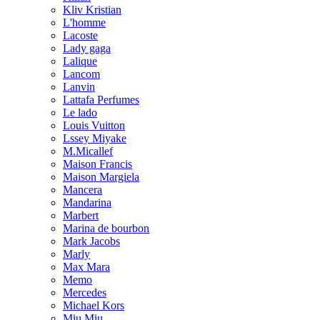
Kliv Kristian
L'homme
Lacoste
Lady gaga
Lalique
Lancom
Lanvin
Lattafa Perfumes
Le lado
Louis Vuitton
Lssey Miyake
M.Micallef
Maison Francis
Maison Margiela
Mancera
Mandarina
Marbert
Marina de bourbon
Mark Jacobs
Marly
Max Mara
Memo
Mercedes
Michael Kors
Miu Miu