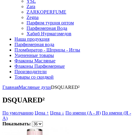
YSL
Zara
ZARKOPERFUME
Zegna
Парфюм турция оптом
Парфюмерная Вода
Хабиб Нурмагомедов
Наша продукция
Парфюмерная вода
Пломбиратор - Шприцы - Иглы
Уцененные товары
Флаконы Масляные
Флаконы Парфюмерные
Производители
Товары со скидкой
Главная
Масляные духи
DSQUARED²
DSQUARED²
По умолчанию
Цена ↑
Цена ↓
По имени (A - Я)
По имени (Я -
A)
Показывать: