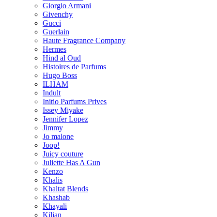
Giorgio Armani
Givenchy
Gucci
Guerlain
Haute Fragrance Company
Hermes
Hind al Oud
Histoires de Parfums
Hugo Boss
ILHAM
Indult
Initio Parfums Prives
Issey Miyake
Jennifer Lopez
Jimmy
Jo malone
Joop!
Juicy couture
Juliette Has A Gun
Kenzo
Khalis
Khaltat Blends
Khashab
Khayali
Kilian