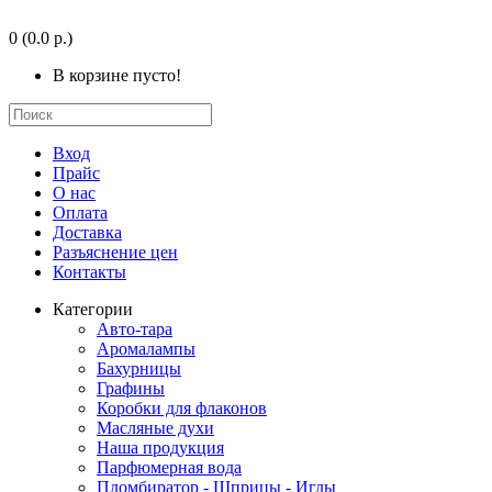
0
(0.0 р.)
В корзине пусто!
Вход
Прайс
О нас
Оплата
Доставка
Разъяснение цен
Контакты
Категории
Авто-тара
Аромалампы
Бахурницы
Графины
Коробки для флаконов
Масляные духи
Наша продукция
Парфюмерная вода
Пломбиратор - Шприцы - Иглы