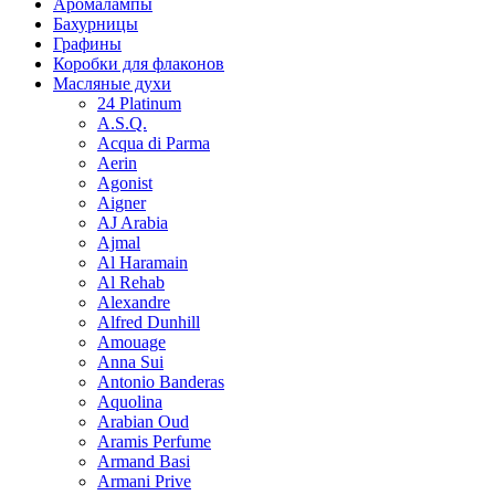
Аромалампы
Бахурницы
Графины
Коробки для флаконов
Масляные духи
24 Platinum
A.S.Q.
Acqua di Parma
Aerin
Agonist
Aigner
AJ Arabia
Ajmal
Al Haramain
Al Rehab
Alexandre
Alfred Dunhill
Amouage
Anna Sui
Antonio Banderas
Aquolina
Arabian Oud
Aramis Perfume
Armand Basi
Armani Prive