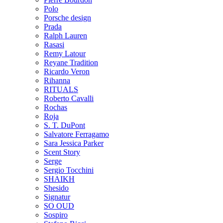
Polo
Porsche design
Prada
Ralph Lauren
Rasasi
Remy Latour
Reyane Tradition
Ricardo Veron
Rihanna
RITUALS
Roberto Cavalli
Rochas
Roja
S. T. DuPont
Salvatore Ferragamo
Sara Jessica Parker
Scent Story
Serge
Sergio Tocchini
SHAIKH
Shesido
Signatur
SO OUD
Sospiro