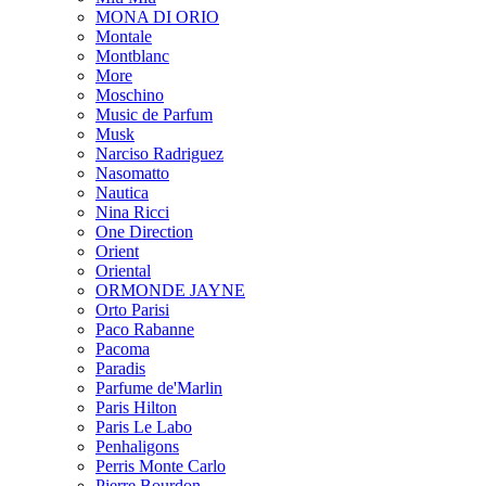
MONA DI ORIO
Montale
Montblanc
More
Moschino
Music de Parfum
Musk
Narciso Radriguez
Nasomatto
Nautica
Nina Ricci
One Direction
Orient
Oriental
ORMONDE JAYNE
Orto Parisi
Paco Rabanne
Pacoma
Paradis
Parfume de'Marlin
Paris Hilton
Paris Le Labo
Penhaligons
Perris Monte Carlo
Pierre Bourdon