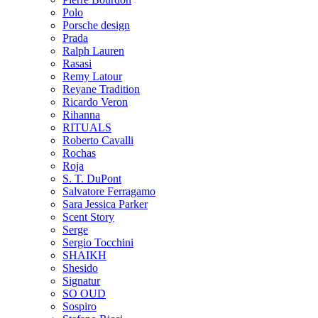
Polo
Porsche design
Prada
Ralph Lauren
Rasasi
Remy Latour
Reyane Tradition
Ricardo Veron
Rihanna
RITUALS
Roberto Cavalli
Rochas
Roja
S. T. DuPont
Salvatore Ferragamo
Sara Jessica Parker
Scent Story
Serge
Sergio Tocchini
SHAIKH
Shesido
Signatur
SO OUD
Sospiro