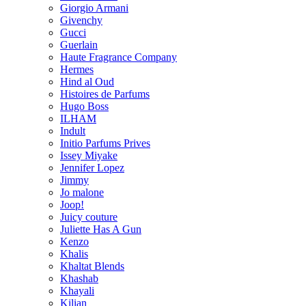
Giorgio Armani
Givenchy
Gucci
Guerlain
Haute Fragrance Company
Hermes
Hind al Oud
Histoires de Parfums
Hugo Boss
ILHAM
Indult
Initio Parfums Prives
Issey Miyake
Jennifer Lopez
Jimmy
Jo malone
Joop!
Juicy couture
Juliette Has A Gun
Kenzo
Khalis
Khaltat Blends
Khashab
Khayali
Kilian