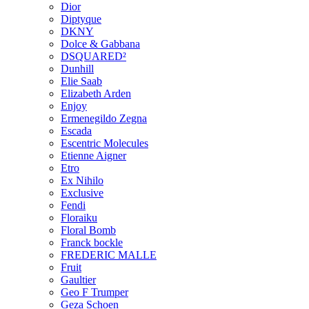
Dior
Diptyque
DKNY
Dolce & Gabbana
DSQUARED²
Dunhill
Elie Saab
Elizabeth Arden
Enjoy
Ermenegildo Zegna
Escada
Escentric Molecules
Etienne Aigner
Etro
Ex Nihilo
Exclusive
Fendi
Floraiku
Floral Bomb
Franck bockle
FREDERIC MALLE
Fruit
Gaultier
Geo F Trumper
Geza Schoen