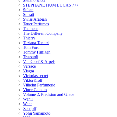
Stefano Ricci
STEPHANE HUM LUCAS 777
Sultan
Surrati
Swiss Arabian
Tauer Perfumes
Thameen
The Different Company
Thierry
Tiiziana Terenzi
Tom Ford
Tommy Hilfigen
Trussardi
Van Cleef & Arpels
Versace
Viagra
Victorias secret
Viktor&rolf
Vilhelm Parfumerie
Vince Camuto
Volume 2: Precision and Grace
Wanil
Want
X-erjoff
Yohji Yamamoto