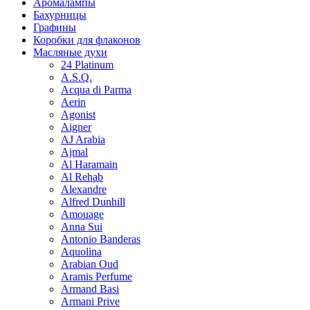
Аромалампы
Бахурницы
Графины
Коробки для флаконов
Масляные духи
24 Platinum
A.S.Q.
Acqua di Parma
Aerin
Agonist
Aigner
AJ Arabia
Ajmal
Al Haramain
Al Rehab
Alexandre
Alfred Dunhill
Amouage
Anna Sui
Antonio Banderas
Aquolina
Arabian Oud
Aramis Perfume
Armand Basi
Armani Prive