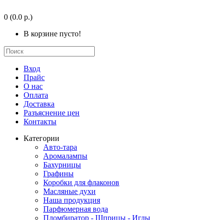
0
(0.0 р.)
В корзине пусто!
Вход
Прайс
О нас
Оплата
Доставка
Разъяснение цен
Контакты
Категории
Авто-тара
Аромалампы
Бахурницы
Графины
Коробки для флаконов
Масляные духи
Наша продукция
Парфюмерная вода
Пломбиратор - Шприцы - Иглы