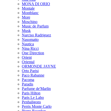
MONA DI ORIO
Montale
Montblanc
More
Moschino
Music de Parfum
Musk
Narciso Radriguez
Nasomatto
Nautica
Nina Ricci
One Direction
Orient
Oriental
ORMONDE JAYNE
Orto Parisi
Paco Rabanne
Pacoma
Paradis
Parfume de'Marlin
Paris Hilton
Paris Le Labo
Penhaligons
Perris Monte Carlo
Pierre Bourdon