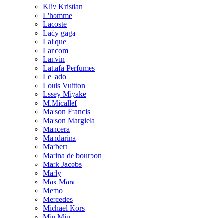
Kliv Kristian
L'homme
Lacoste
Lady gaga
Lalique
Lancom
Lanvin
Lattafa Perfumes
Le lado
Louis Vuitton
Lssey Miyake
M.Micallef
Maison Francis
Maison Margiela
Mancera
Mandarina
Marbert
Marina de bourbon
Mark Jacobs
Marly
Max Mara
Memo
Mercedes
Michael Kors
Miu Miu