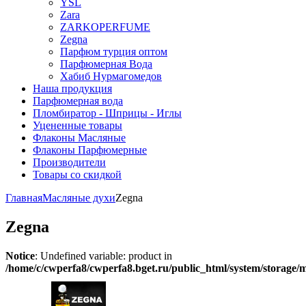
YSL
Zara
ZARKOPERFUME
Zegna
Парфюм турция оптом
Парфюмерная Вода
Хабиб Нурмагомедов
Наша продукция
Парфюмерная вода
Пломбиратор - Шприцы - Иглы
Уцененные товары
Флаконы Масляные
Флаконы Парфюмерные
Производители
Товары со скидкой
Главная
Масляные духи
Zegna
Zegna
Notice
: Undefined variable: product in
/home/c/cwperfa8/cwperfa8.bget.ru/public_html/system/storage/mo