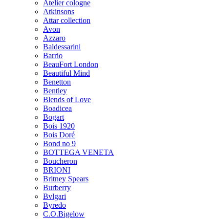
Atelier cologne
Atkinsons
Attar collection
Avon
Azzaro
Baldessarini
Barrio
BeauFort London
Beautiful Mind
Benetton
Bentley
Blends of Love
Boadicea
Bogart
Bois 1920
Bois Doré
Bond no 9
BOTTEGA VENETA
Boucheron
BRIONI
Britney Spears
Burberry
Bvlgari
Byredo
C.O.Bigelow