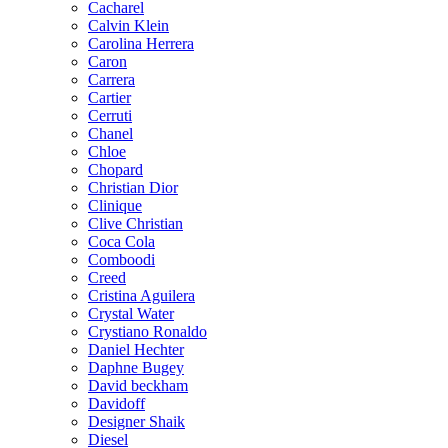
Cacharel
Calvin Klein
Carolina Herrera
Caron
Carrera
Cartier
Cerruti
Chanel
Chloe
Chopard
Christian Dior
Clinique
Clive Christian
Coca Cola
Comboodi
Creed
Cristina Aguilera
Crystal Water
Crystiano Ronaldo
Daniel Hechter
Daphne Bugey
David beckham
Davidoff
Designer Shaik
Diesel