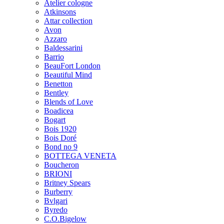
Atelier cologne
Atkinsons
Attar collection
Avon
Azzaro
Baldessarini
Barrio
BeauFort London
Beautiful Mind
Benetton
Bentley
Blends of Love
Boadicea
Bogart
Bois 1920
Bois Doré
Bond no 9
BOTTEGA VENETA
Boucheron
BRIONI
Britney Spears
Burberry
Bvlgari
Byredo
C.O.Bigelow