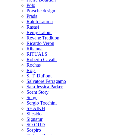
Polo
Porsche design
Prada
Ralph Lauren
Rasasi
Remy Latour
Reyane Tradition
Ricardo Veron
Rihanna
RITUALS
Roberto Cavalli
Rochas
Roja
S. T. DuPont
Salvatore Ferragamo
Sara Jessica Parker
Scent Story
Serge
Sergio Tocchini
SHAIKH
Shesido
Signatur
SO OUD
Sospiro