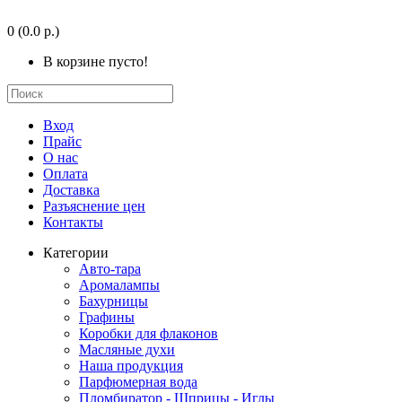
0
(0.0 р.)
В корзине пусто!
Вход
Прайс
О нас
Оплата
Доставка
Разъяснение цен
Контакты
Категории
Авто-тара
Аромалампы
Бахурницы
Графины
Коробки для флаконов
Масляные духи
Наша продукция
Парфюмерная вода
Пломбиратор - Шприцы - Иглы