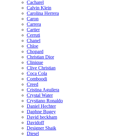
Cacharel
Calvin Klein
Carolina Herrera
Caron
Carrera
Cartier
Cerruti
Chanel
Chloe
Chopard
Christian Dior
Clinique
Clive Christian
Coca Cola
Comboodi
Creed
Cristina Aguilera
Crystal Water
Crystiano Ronaldo
Daniel Hechter
Daphne Bugey
David beckham
Davidoff
Designer Shaik
Diesel