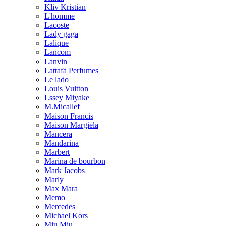
Kliv Kristian
L'homme
Lacoste
Lady gaga
Lalique
Lancom
Lanvin
Lattafa Perfumes
Le lado
Louis Vuitton
Lssey Miyake
M.Micallef
Maison Francis
Maison Margiela
Mancera
Mandarina
Marbert
Marina de bourbon
Mark Jacobs
Marly
Max Mara
Memo
Mercedes
Michael Kors
Miu Miu