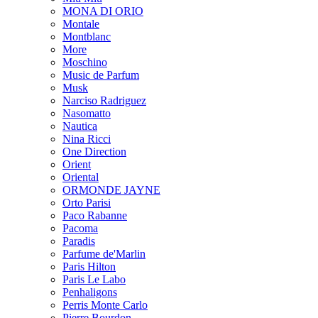
MONA DI ORIO
Montale
Montblanc
More
Moschino
Music de Parfum
Musk
Narciso Radriguez
Nasomatto
Nautica
Nina Ricci
One Direction
Orient
Oriental
ORMONDE JAYNE
Orto Parisi
Paco Rabanne
Pacoma
Paradis
Parfume de'Marlin
Paris Hilton
Paris Le Labo
Penhaligons
Perris Monte Carlo
Pierre Bourdon