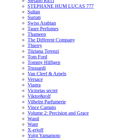
Stefano Ricci
STEPHANE HUM LUCAS 777
Sultan
Surrati
Swiss Arabian
Tauer Perfumes
Thameen
The Different Company
Thierry
Tiiziana Terenzi
Tom Ford
Tommy Hilfigen
Trussardi
Van Cleef & Arpels
Versace
Viagra
Victorias secret
Viktor&rolf
Vilhelm Parfumerie
Vince Camuto
Volume 2: Precision and Grace
Wanil
Want
X-erjoff
Yohji Yamamoto