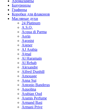
Аромалампы
Бахурницы
Графины
Коробки для флаконов
Масляные духи
24 Platinum
A.S.Q.
Acqua di Parma
Aerin
Agonist
Aigner
AJ Arabia
Ajmal
Al Haramain
Al Rehab
Alexandre
Alfred Dunhill
Amouage
Anna Sui
Antonio Banderas
Aquolina
Arabian Oud
Aramis Perfume
Armand Basi
Armani Prive