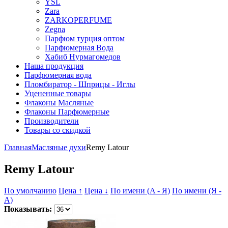
YSL
Zara
ZARKOPERFUME
Zegna
Парфюм турция оптом
Парфюмерная Вода
Хабиб Нурмагомедов
Наша продукция
Парфюмерная вода
Пломбиратор - Шприцы - Иглы
Уцененные товары
Флаконы Масляные
Флаконы Парфюмерные
Производители
Товары со скидкой
Главная
Масляные духи
Remy Latour
Remy Latour
По умолчанию
Цена ↑
Цена ↓
По имени (A - Я)
По имени (Я -
A)
Показывать: