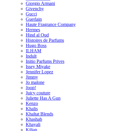
Giorgio Armani
Givenchy
Gucci
Guerlain
Haute Fragrance Company
Hermes
Hind al Oud
Histoires de Parfums
Hugo Boss
ILHAM
Indult
Initio Parfums Prives
Issey Miyake
Jennifer Lopez
Jimmy
Jo malone
Joop!
Juicy couture
Juliette Has A Gun
Kenzo
Khalis
Khaltat Blends
Khashab
Khayali
Kilian