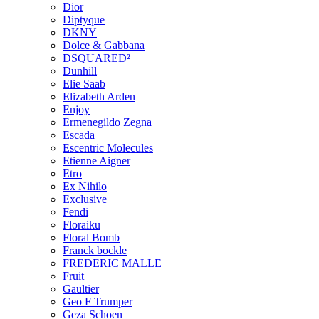
Dior
Diptyque
DKNY
Dolce & Gabbana
DSQUARED²
Dunhill
Elie Saab
Elizabeth Arden
Enjoy
Ermenegildo Zegna
Escada
Escentric Molecules
Etienne Aigner
Etro
Ex Nihilo
Exclusive
Fendi
Floraiku
Floral Bomb
Franck bockle
FREDERIC MALLE
Fruit
Gaultier
Geo F Trumper
Geza Schoen