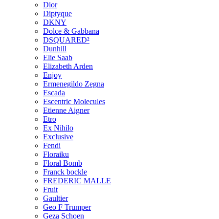
Dior
Diptyque
DKNY
Dolce & Gabbana
DSQUARED²
Dunhill
Elie Saab
Elizabeth Arden
Enjoy
Ermenegildo Zegna
Escada
Escentric Molecules
Etienne Aigner
Etro
Ex Nihilo
Exclusive
Fendi
Floraiku
Floral Bomb
Franck bockle
FREDERIC MALLE
Fruit
Gaultier
Geo F Trumper
Geza Schoen