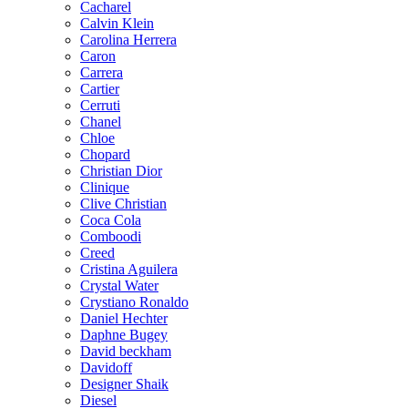
Cacharel
Calvin Klein
Carolina Herrera
Caron
Carrera
Cartier
Cerruti
Chanel
Chloe
Chopard
Christian Dior
Clinique
Clive Christian
Coca Cola
Comboodi
Creed
Cristina Aguilera
Crystal Water
Crystiano Ronaldo
Daniel Hechter
Daphne Bugey
David beckham
Davidoff
Designer Shaik
Diesel