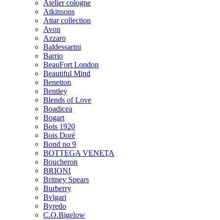
Atelier cologne
Atkinsons
Attar collection
Avon
Azzaro
Baldessarini
Barrio
BeauFort London
Beautiful Mind
Benetton
Bentley
Blends of Love
Boadicea
Bogart
Bois 1920
Bois Doré
Bond no 9
BOTTEGA VENETA
Boucheron
BRIONI
Britney Spears
Burberry
Bvlgari
Byredo
C.O.Bigelow