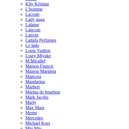
Kliv Kristian
L'homme
Lacoste
Lady gaga
Lalique
Lancom
Lanvin
Lattafa Perfumes
Le lado
Louis Vuitton
Lssey Miyake
M.Micallef
Maison Francis
Maison Margiela
Mancera
Mandarina
Marbert
Marina de bourbon
Mark Jacobs
Marly
Max Mara
Memo
Mercedes
Michael Kors
Miu Miu