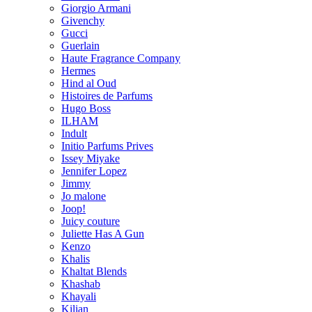
Giorgio Armani
Givenchy
Gucci
Guerlain
Haute Fragrance Company
Hermes
Hind al Oud
Histoires de Parfums
Hugo Boss
ILHAM
Indult
Initio Parfums Prives
Issey Miyake
Jennifer Lopez
Jimmy
Jo malone
Joop!
Juicy couture
Juliette Has A Gun
Kenzo
Khalis
Khaltat Blends
Khashab
Khayali
Kilian