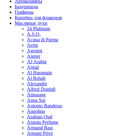
Аромалампы
Бахурницы
Графины
Коробки для флаконов
Масляные духи
24 Platinum
A.S.Q.
Acqua di Parma
Aerin
Agonist
Aigner
AJ Arabia
Ajmal
Al Haramain
Al Rehab
Alexandre
Alfred Dunhill
Amouage
Anna Sui
Antonio Banderas
Aquolina
Arabian Oud
Aramis Perfume
Armand Basi
Armani Prive