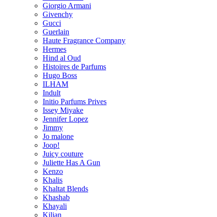
Giorgio Armani
Givenchy
Gucci
Guerlain
Haute Fragrance Company
Hermes
Hind al Oud
Histoires de Parfums
Hugo Boss
ILHAM
Indult
Initio Parfums Prives
Issey Miyake
Jennifer Lopez
Jimmy
Jo malone
Joop!
Juicy couture
Juliette Has A Gun
Kenzo
Khalis
Khaltat Blends
Khashab
Khayali
Kilian