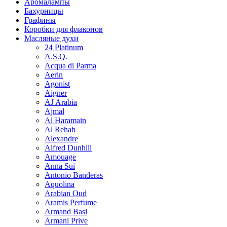
Аромалампы
Бахурницы
Графины
Коробки для флаконов
Масляные духи
24 Platinum
A.S.Q.
Acqua di Parma
Aerin
Agonist
Aigner
AJ Arabia
Ajmal
Al Haramain
Al Rehab
Alexandre
Alfred Dunhill
Amouage
Anna Sui
Antonio Banderas
Aquolina
Arabian Oud
Aramis Perfume
Armand Basi
Armani Prive