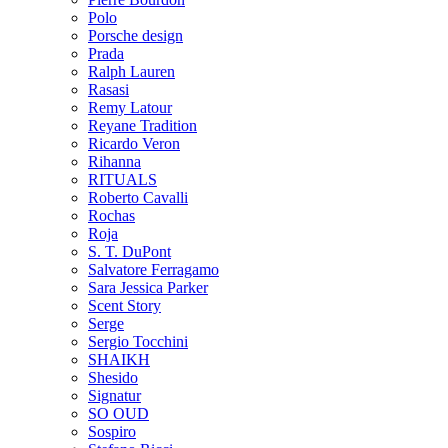
Polo
Porsche design
Prada
Ralph Lauren
Rasasi
Remy Latour
Reyane Tradition
Ricardo Veron
Rihanna
RITUALS
Roberto Cavalli
Rochas
Roja
S. T. DuPont
Salvatore Ferragamo
Sara Jessica Parker
Scent Story
Serge
Sergio Tocchini
SHAIKH
Shesido
Signatur
SO OUD
Sospiro