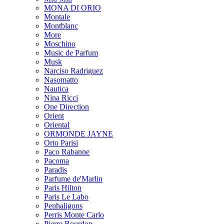
MONA DI ORIO
Montale
Montblanc
More
Moschino
Music de Parfum
Musk
Narciso Radriguez
Nasomatto
Nautica
Nina Ricci
One Direction
Orient
Oriental
ORMONDE JAYNE
Orto Parisi
Paco Rabanne
Pacoma
Paradis
Parfume de'Marlin
Paris Hilton
Paris Le Labo
Penhaligons
Perris Monte Carlo
Pierre Bourdon