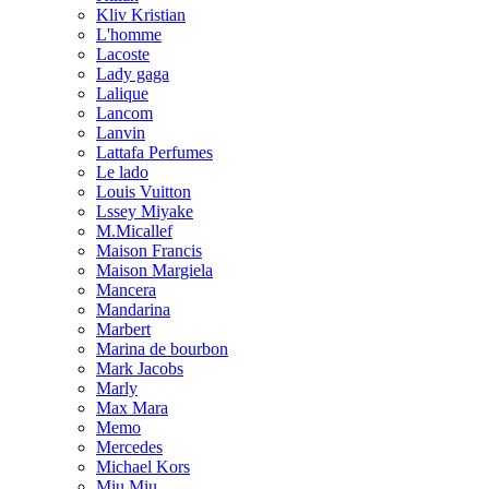
Kliv Kristian
L'homme
Lacoste
Lady gaga
Lalique
Lancom
Lanvin
Lattafa Perfumes
Le lado
Louis Vuitton
Lssey Miyake
M.Micallef
Maison Francis
Maison Margiela
Mancera
Mandarina
Marbert
Marina de bourbon
Mark Jacobs
Marly
Max Mara
Memo
Mercedes
Michael Kors
Miu Miu