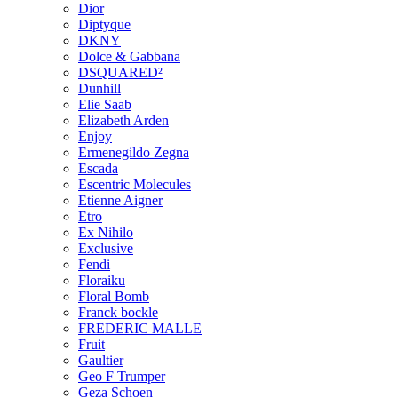
Dior
Diptyque
DKNY
Dolce & Gabbana
DSQUARED²
Dunhill
Elie Saab
Elizabeth Arden
Enjoy
Ermenegildo Zegna
Escada
Escentric Molecules
Etienne Aigner
Etro
Ex Nihilo
Exclusive
Fendi
Floraiku
Floral Bomb
Franck bockle
FREDERIC MALLE
Fruit
Gaultier
Geo F Trumper
Geza Schoen