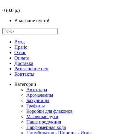
0
(0.0 р.)
В корзине пусто!
Вход
Прайс
О нас
Оплата
Доставка
Разъяснение цен
Контакты
Категории
Авто-тара
Аромалампы
Бахурницы
Графины
Коробки для флаконов
Масляные духи
Наша продукция
Парфюмерная вода
Пломбиратор - Шприцы - Иглы