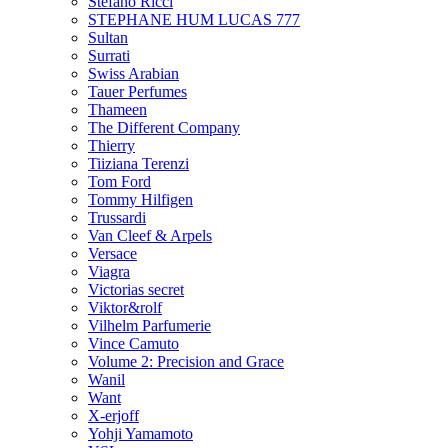
Stefano Ricci
STEPHANE HUM LUCAS 777
Sultan
Surrati
Swiss Arabian
Tauer Perfumes
Thameen
The Different Company
Thierry
Tiiziana Terenzi
Tom Ford
Tommy Hilfigen
Trussardi
Van Cleef & Arpels
Versace
Viagra
Victorias secret
Viktor&rolf
Vilhelm Parfumerie
Vince Camuto
Volume 2: Precision and Grace
Wanil
Want
X-erjoff
Yohji Yamamoto