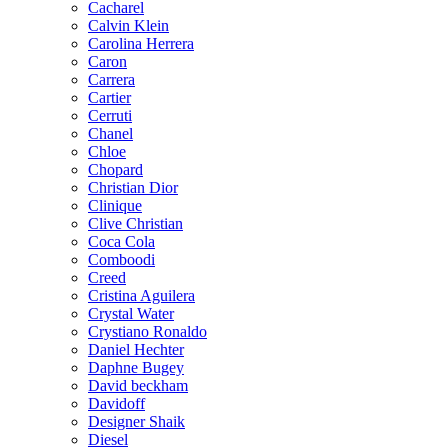
Cacharel
Calvin Klein
Carolina Herrera
Caron
Carrera
Cartier
Cerruti
Chanel
Chloe
Chopard
Christian Dior
Clinique
Clive Christian
Coca Cola
Comboodi
Creed
Cristina Aguilera
Crystal Water
Crystiano Ronaldo
Daniel Hechter
Daphne Bugey
David beckham
Davidoff
Designer Shaik
Diesel