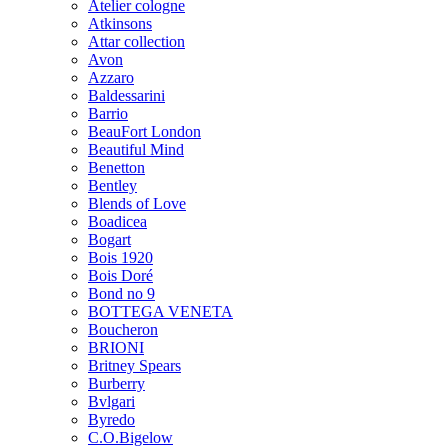
Atelier cologne
Atkinsons
Attar collection
Avon
Azzaro
Baldessarini
Barrio
BeauFort London
Beautiful Mind
Benetton
Bentley
Blends of Love
Boadicea
Bogart
Bois 1920
Bois Doré
Bond no 9
BOTTEGA VENETA
Boucheron
BRIONI
Britney Spears
Burberry
Bvlgari
Byredo
C.O.Bigelow