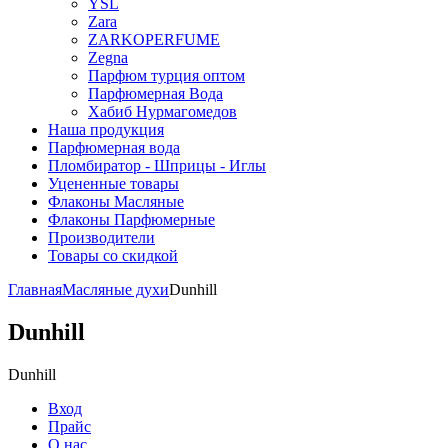
YSL
Zara
ZARKOPERFUME
Zegna
Парфюм турция оптом
Парфюмерная Вода
Хабиб Нурмагомедов
Наша продукция
Парфюмерная вода
Пломбиратор - Шприцы - Иглы
Уцененные товары
Флаконы Масляные
Флаконы Парфюмерные
Производители
Товары со скидкой
Главная
Масляные духи
Dunhill
Dunhill
Dunhill
Вход
Прайс
О нас