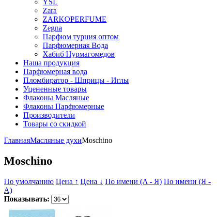
YSL
Zara
ZARKOPERFUME
Zegna
Парфюм турция оптом
Парфюмерная Вода
Хабиб Нурмагомедов
Наша продукция
Парфюмерная вода
Пломбиратор - Шприцы - Иглы
Уцененные товары
Флаконы Масляные
Флаконы Парфюмерные
Производители
Товары со скидкой
Главная
Масляные духи
Moschino
Moschino
По умолчанию
Цена ↑
Цена ↓
По имени (A - Я)
По имени (Я -
A)
Показывать: