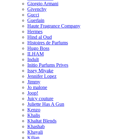
Giorgio Armani
Givenchy
Gucci
Guerlain
Haute Fragrance Company
Hermes
Hind al Oud
Histoires de Parfums
Hugo Boss
ILHAM
Indult
Initio Parfums Prives
Issey Miyake
Jennifer Lopez
Jimmy
Jo malone
Joop!
Juicy couture
Juliette Has A Gun
Kenzo
Khalis
Khaltat Blends
Khashab
Khayali
Kilian