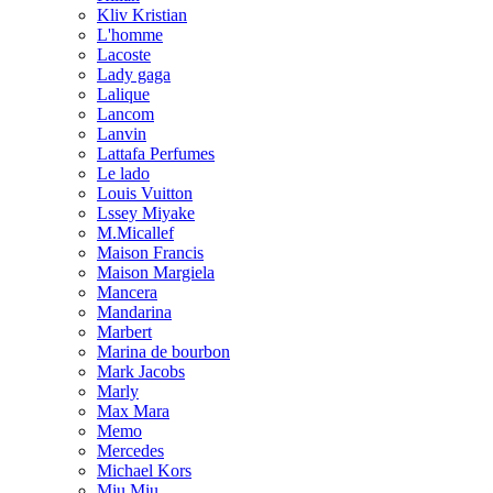
Kliv Kristian
L'homme
Lacoste
Lady gaga
Lalique
Lancom
Lanvin
Lattafa Perfumes
Le lado
Louis Vuitton
Lssey Miyake
M.Micallef
Maison Francis
Maison Margiela
Mancera
Mandarina
Marbert
Marina de bourbon
Mark Jacobs
Marly
Max Mara
Memo
Mercedes
Michael Kors
Miu Miu