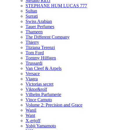
Stefano Ricci
STEPHANE HUM LUCAS 777
Sultan
Surrati
Swiss Arabian
Tauer Perfumes
Thameen
The Different Company
Thierry
Tiiziana Terenzi
Tom Ford
Tommy Hilfigen
Trussardi
Van Cleef & Arpels
Versace
Viagra
Victorias secret
Viktor&rolf
Vilhelm Parfumerie
Vince Camuto
Volume 2: Precision and Grace
Wanil
Want
X-erjoff
Yohji Yamamoto