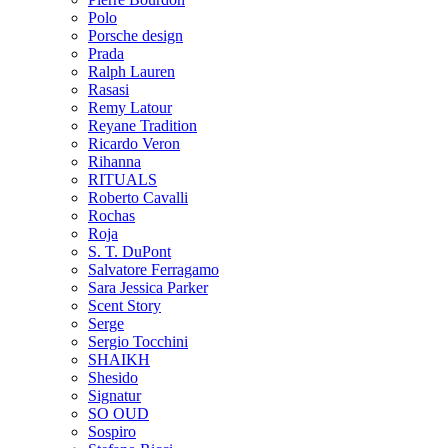
Polo
Porsche design
Prada
Ralph Lauren
Rasasi
Remy Latour
Reyane Tradition
Ricardo Veron
Rihanna
RITUALS
Roberto Cavalli
Rochas
Roja
S. T. DuPont
Salvatore Ferragamo
Sara Jessica Parker
Scent Story
Serge
Sergio Tocchini
SHAIKH
Shesido
Signatur
SO OUD
Sospiro