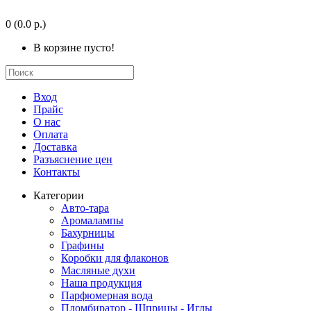
0
(0.0 р.)
В корзине пусто!
Вход
Прайс
О нас
Оплата
Доставка
Разъяснение цен
Контакты
Категории
Авто-тара
Аромалампы
Бахурницы
Графины
Коробки для флаконов
Масляные духи
Наша продукция
Парфюмерная вода
Пломбиратор - Шприцы - Иглы