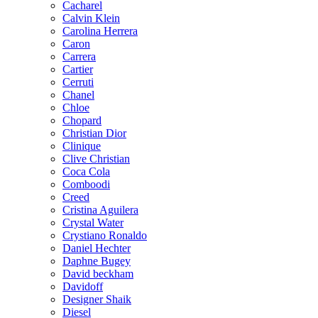
Cacharel
Calvin Klein
Carolina Herrera
Caron
Carrera
Cartier
Cerruti
Chanel
Chloe
Chopard
Christian Dior
Clinique
Clive Christian
Coca Cola
Comboodi
Creed
Cristina Aguilera
Crystal Water
Crystiano Ronaldo
Daniel Hechter
Daphne Bugey
David beckham
Davidoff
Designer Shaik
Diesel