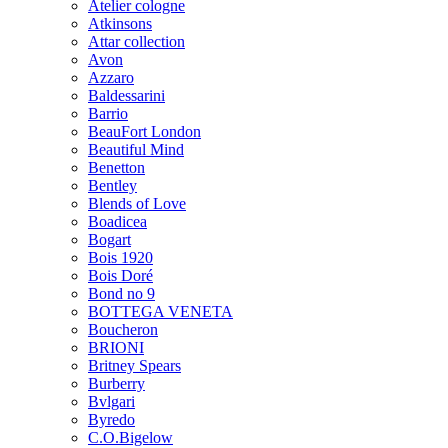
Atelier cologne
Atkinsons
Attar collection
Avon
Azzaro
Baldessarini
Barrio
BeauFort London
Beautiful Mind
Benetton
Bentley
Blends of Love
Boadicea
Bogart
Bois 1920
Bois Doré
Bond no 9
BOTTEGA VENETA
Boucheron
BRIONI
Britney Spears
Burberry
Bvlgari
Byredo
C.O.Bigelow