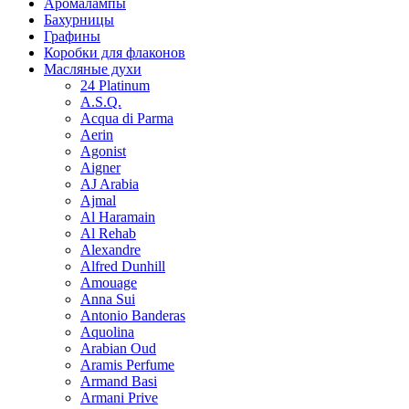
Аромалампы
Бахурницы
Графины
Коробки для флаконов
Масляные духи
24 Platinum
A.S.Q.
Acqua di Parma
Aerin
Agonist
Aigner
AJ Arabia
Ajmal
Al Haramain
Al Rehab
Alexandre
Alfred Dunhill
Amouage
Anna Sui
Antonio Banderas
Aquolina
Arabian Oud
Aramis Perfume
Armand Basi
Armani Prive