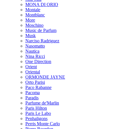
MONA DI ORIO
Montale
Montblanc
More
Moschino
Music de Parfum
Musk
Narciso Radriguez
Nasomatto
Nautica
Nina Ricci
One Direction
Orient
Oriental
ORMONDE JAYNE
Orto Parisi
Paco Rabanne
Pacoma
Paradis
Parfume de'Marlin
Paris Hilton
Paris Le Labo
Penhaligons
Perris Monte Carlo
Pierre Bourdon