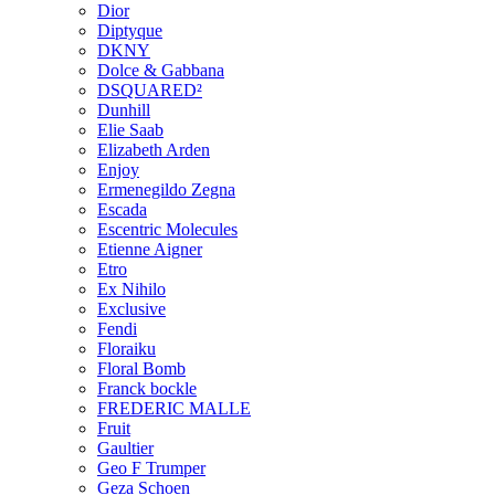
Dior
Diptyque
DKNY
Dolce & Gabbana
DSQUARED²
Dunhill
Elie Saab
Elizabeth Arden
Enjoy
Ermenegildo Zegna
Escada
Escentric Molecules
Etienne Aigner
Etro
Ex Nihilo
Exclusive
Fendi
Floraiku
Floral Bomb
Franck bockle
FREDERIC MALLE
Fruit
Gaultier
Geo F Trumper
Geza Schoen