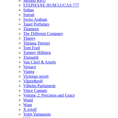
Stefano Ricci
STEPHANE HUM LUCAS 777
Sultan
Surrati
Swiss Arabian
Tauer Perfumes
Thameen
The Different Company
Thierry
Tiiziana Terenzi
Tom Ford
Tommy Hilfigen
Trussardi
Van Cleef & Arpels
Versace
Viagra
Victorias secret
Viktor&rolf
Vilhelm Parfumerie
Vince Camuto
Volume 2: Precision and Grace
Wanil
Want
X-erjoff
Yohji Yamamoto