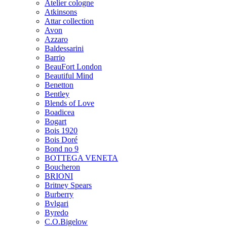
Atelier cologne
Atkinsons
Attar collection
Avon
Azzaro
Baldessarini
Barrio
BeauFort London
Beautiful Mind
Benetton
Bentley
Blends of Love
Boadicea
Bogart
Bois 1920
Bois Doré
Bond no 9
BOTTEGA VENETA
Boucheron
BRIONI
Britney Spears
Burberry
Bvlgari
Byredo
C.O.Bigelow