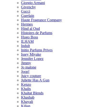
Giorgio Armani
Givenchy
Gucci
Guerlain
Haute Fragrance Company
Hermes
Hind al Oud
Histoires de Parfums
Hugo Boss
ILHAM
Indult
Initio Parfums Prives
Issey Miyake
Jennifer Lopez
Jimmy
Jo malone
Joop!
Juicy couture
Juliette Has A Gun
Kenzo
Khalis
Khaltat Blends
Khashab
Khayali
Kilian