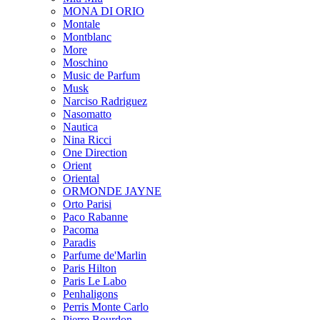
MONA DI ORIO
Montale
Montblanc
More
Moschino
Music de Parfum
Musk
Narciso Radriguez
Nasomatto
Nautica
Nina Ricci
One Direction
Orient
Oriental
ORMONDE JAYNE
Orto Parisi
Paco Rabanne
Pacoma
Paradis
Parfume de'Marlin
Paris Hilton
Paris Le Labo
Penhaligons
Perris Monte Carlo
Pierre Bourdon