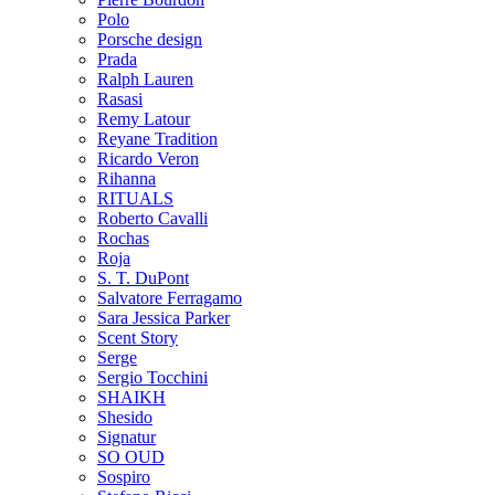
Polo
Porsche design
Prada
Ralph Lauren
Rasasi
Remy Latour
Reyane Tradition
Ricardo Veron
Rihanna
RITUALS
Roberto Cavalli
Rochas
Roja
S. T. DuPont
Salvatore Ferragamo
Sara Jessica Parker
Scent Story
Serge
Sergio Tocchini
SHAIKH
Shesido
Signatur
SO OUD
Sospiro