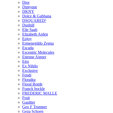
Dior
Diptyque
DKNY
Dolce & Gabbana
DSQUARED²
Dunhill
Elie Saab
Elizabeth Arden
Enjoy
Ermenegildo Zegna
Escada
Escentric Molecules
Etienne Aigner
Etro
Ex Nihilo
Exclusive
Fendi
Floraiku
Floral Bomb
Franck bockle
FREDERIC MALLE
Fruit
Gaultier
Geo F Trumper
Geza Schoen