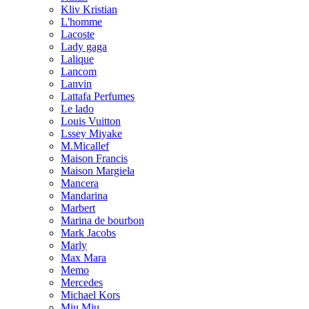
Kliv Kristian
L'homme
Lacoste
Lady gaga
Lalique
Lancom
Lanvin
Lattafa Perfumes
Le lado
Louis Vuitton
Lssey Miyake
M.Micallef
Maison Francis
Maison Margiela
Mancera
Mandarina
Marbert
Marina de bourbon
Mark Jacobs
Marly
Max Mara
Memo
Mercedes
Michael Kors
Miu Miu