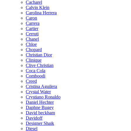
Cacharel
Calvin Klein
Carolina Herrera
Caron
Carrera
Cartier
Cerruti
Chanel
Chloe
Chopard
Christian Dior
Clinique
Clive Christian
Coca Cola
Comboodi
Creed
Cristina Aguilera
Crystal Water
Crystiano Ronaldo
Daniel Hechter
Daphne Bugey
David beckham
Davidoff
Designer Shaik
Diesel