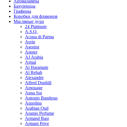
Аромалампы
Бахурницы
Графины
Коробки для флаконов
Масляные духи
24 Platinum
A.S.Q.
Acqua di Parma
Aerin
Agonist
Aigner
AJ Arabia
Ajmal
Al Haramain
Al Rehab
Alexandre
Alfred Dunhill
Amouage
Anna Sui
Antonio Banderas
Aquolina
Arabian Oud
Aramis Perfume
Armand Basi
Armani Prive