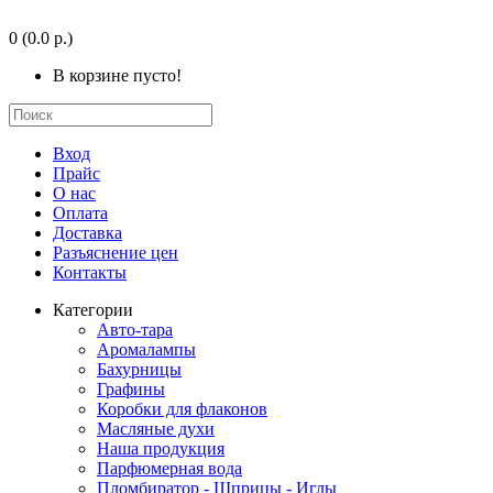
0
(0.0 р.)
В корзине пусто!
Вход
Прайс
О нас
Оплата
Доставка
Разъяснение цен
Контакты
Категории
Авто-тара
Аромалампы
Бахурницы
Графины
Коробки для флаконов
Масляные духи
Наша продукция
Парфюмерная вода
Пломбиратор - Шприцы - Иглы