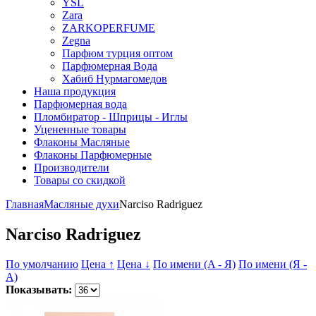
YSL
Zara
ZARKOPERFUME
Zegna
Парфюм турция оптом
Парфюмерная Вода
Хабиб Нурмагомедов
Наша продукция
Парфюмерная вода
Пломбиратор - Шприцы - Иглы
Уцененные товары
Флаконы Масляные
Флаконы Парфюмерные
Производители
Товары со скидкой
Главная
Масляные духи
Narciso Radriguez
Narciso Radriguez
По умолчанию
Цена ↑
Цена ↓
По имени (A - Я)
По имени (Я -
A)
Показывать: