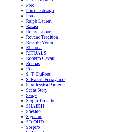
Polo
Porsche design
Prada
Ralph Lauren
Rasasi
Remy Latour
Reyane Tradition
Ricardo Veron
Rihanna
RITUALS
Roberto Cavalli
Rochas
Roja
S. T. DuPont
Salvatore Ferragamo
Sara Jessica Parker
Scent Story
Serge
Sergio Tocchini
SHAIKH
Shesido
Signatur
SO OUD
Sospiro