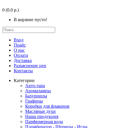
0
(0.0 р.)
В корзине пусто!
Вход
Прайс
О нас
Оплата
Доставка
Разъяснение цен
Контакты
Категории
Авто-тара
Аромалампы
Бахурницы
Графины
Коробки для флаконов
Масляные духи
Наша продукция
Парфюмерная вода
Пломбиратор - Шприцы - Иглы