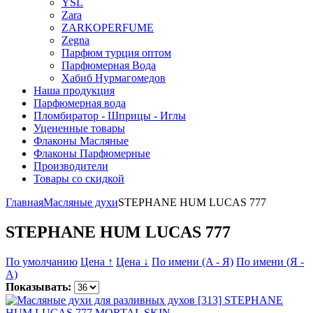
YSL
Zara
ZARKOPERFUME
Zegna
Парфюм турция оптом
Парфюмерная Вода
Хабиб Нурмагомедов
Наша продукция
Парфюмерная вода
Пломбиратор - Шприцы - Иглы
Уцененные товары
Флаконы Масляные
Флаконы Парфюмерные
Производители
Товары со скидкой
Главная
Масляные духи
STEPHANE HUM LUCAS 777
STEPHANE HUM LUCAS 777
По умолчанию
Цена ↑
Цена ↓
По имени (A - Я)
По имени (Я -
A)
Показывать: