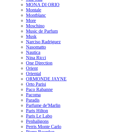
MONA DI ORIO
Montale
Montblanc
More
Moschino
Music de Parfum
Musk
Narciso Radriguez
Nasomatto
Nautica
Nina Ricci
One Direction
Orient
Oriental
ORMONDE JAYNE
Orto Parisi
Paco Rabanne
Pacoma
Paradis
Parfume de'Marlin
Paris Hilton
Paris Le Labo
Penhaligons
Perris Monte Carlo
Pierre Bourdon