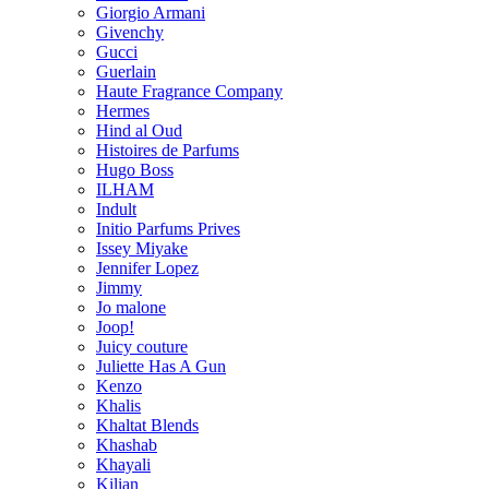
Giorgio Armani
Givenchy
Gucci
Guerlain
Haute Fragrance Company
Hermes
Hind al Oud
Histoires de Parfums
Hugo Boss
ILHAM
Indult
Initio Parfums Prives
Issey Miyake
Jennifer Lopez
Jimmy
Jo malone
Joop!
Juicy couture
Juliette Has A Gun
Kenzo
Khalis
Khaltat Blends
Khashab
Khayali
Kilian