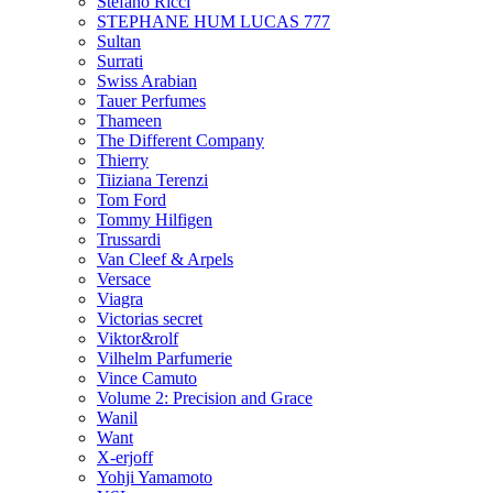
Stefano Ricci
STEPHANE HUM LUCAS 777
Sultan
Surrati
Swiss Arabian
Tauer Perfumes
Thameen
The Different Company
Thierry
Tiiziana Terenzi
Tom Ford
Tommy Hilfigen
Trussardi
Van Cleef & Arpels
Versace
Viagra
Victorias secret
Viktor&rolf
Vilhelm Parfumerie
Vince Camuto
Volume 2: Precision and Grace
Wanil
Want
X-erjoff
Yohji Yamamoto