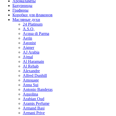
Аромалампы
Бахурницы
Графины
Коробки для флаконов
Масляные духи
24 Platinum
A.S.Q.
Acqua di Parma
Aerin
Agonist
Aigner
AJ Arabia
Ajmal
Al Haramain
Al Rehab
Alexandre
Alfred Dunhill
Amouage
Anna Sui
Antonio Banderas
Aquolina
Arabian Oud
Aramis Perfume
Armand Basi
Armani Prive