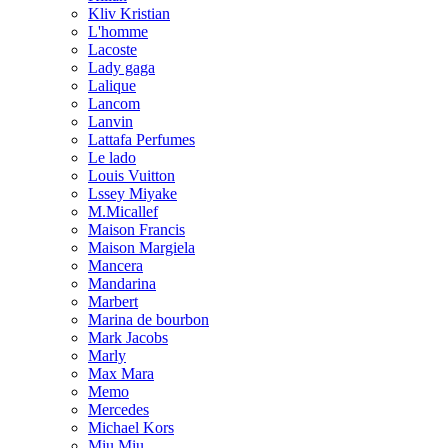
Kliv Kristian
L'homme
Lacoste
Lady gaga
Lalique
Lancom
Lanvin
Lattafa Perfumes
Le lado
Louis Vuitton
Lssey Miyake
M.Micallef
Maison Francis
Maison Margiela
Mancera
Mandarina
Marbert
Marina de bourbon
Mark Jacobs
Marly
Max Mara
Memo
Mercedes
Michael Kors
Miu Miu