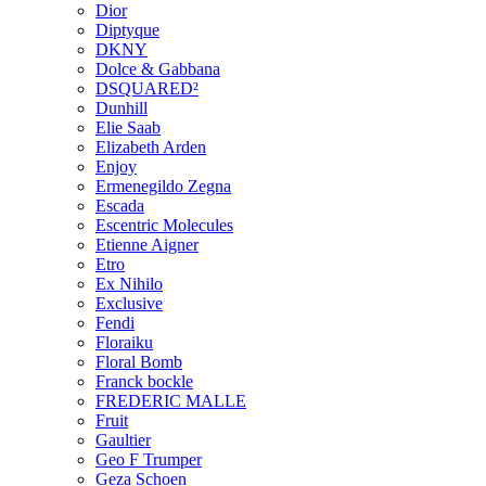
Dior
Diptyque
DKNY
Dolce & Gabbana
DSQUARED²
Dunhill
Elie Saab
Elizabeth Arden
Enjoy
Ermenegildo Zegna
Escada
Escentric Molecules
Etienne Aigner
Etro
Ex Nihilo
Exclusive
Fendi
Floraiku
Floral Bomb
Franck bockle
FREDERIC MALLE
Fruit
Gaultier
Geo F Trumper
Geza Schoen