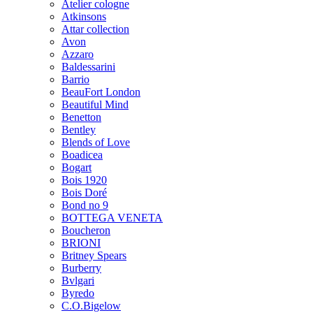
Atelier cologne
Atkinsons
Attar collection
Avon
Azzaro
Baldessarini
Barrio
BeauFort London
Beautiful Mind
Benetton
Bentley
Blends of Love
Boadicea
Bogart
Bois 1920
Bois Doré
Bond no 9
BOTTEGA VENETA
Boucheron
BRIONI
Britney Spears
Burberry
Bvlgari
Byredo
C.O.Bigelow