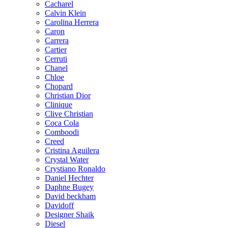
Cacharel
Calvin Klein
Carolina Herrera
Caron
Carrera
Cartier
Cerruti
Chanel
Chloe
Chopard
Christian Dior
Clinique
Clive Christian
Coca Cola
Comboodi
Creed
Cristina Aguilera
Crystal Water
Crystiano Ronaldo
Daniel Hechter
Daphne Bugey
David beckham
Davidoff
Designer Shaik
Diesel