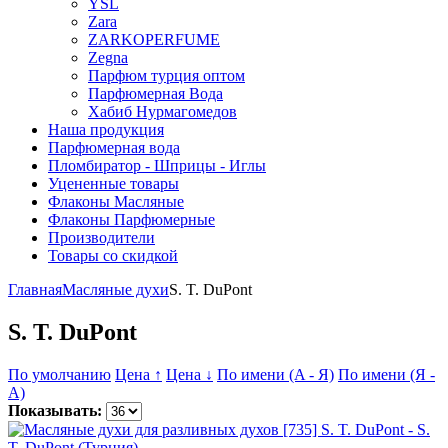
YSL
Zara
ZARKOPERFUME
Zegna
Парфюм турция оптом
Парфюмерная Вода
Хабиб Нурмагомедов
Наша продукция
Парфюмерная вода
Пломбиратор - Шприцы - Иглы
Уцененные товары
Флаконы Масляные
Флаконы Парфюмерные
Производители
Товары со скидкой
Главная
Масляные духи
S. T. DuPont
S. T. DuPont
По умолчанию
Цена ↑
Цена ↓
По имени (A - Я)
По имени (Я -
A)
Показывать: