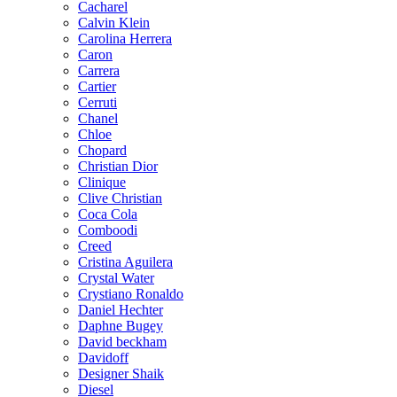
Cacharel
Calvin Klein
Carolina Herrera
Caron
Carrera
Cartier
Cerruti
Chanel
Chloe
Chopard
Christian Dior
Clinique
Clive Christian
Coca Cola
Comboodi
Creed
Cristina Aguilera
Crystal Water
Crystiano Ronaldo
Daniel Hechter
Daphne Bugey
David beckham
Davidoff
Designer Shaik
Diesel