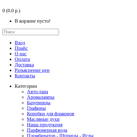
0
(0.0 р.)
В корзине пусто!
Вход
Прайс
О нас
Оплата
Доставка
Разъяснение цен
Контакты
Категории
Авто-тара
Аромалампы
Бахурницы
Графины
Коробки для флаконов
Масляные духи
Наша продукция
Парфюмерная вода
Пломбиратор - Шприцы - Иглы