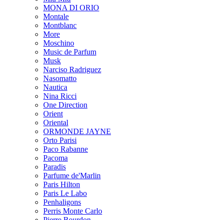
MONA DI ORIO
Montale
Montblanc
More
Moschino
Music de Parfum
Musk
Narciso Radriguez
Nasomatto
Nautica
Nina Ricci
One Direction
Orient
Oriental
ORMONDE JAYNE
Orto Parisi
Paco Rabanne
Pacoma
Paradis
Parfume de'Marlin
Paris Hilton
Paris Le Labo
Penhaligons
Perris Monte Carlo
Pierre Bourdon