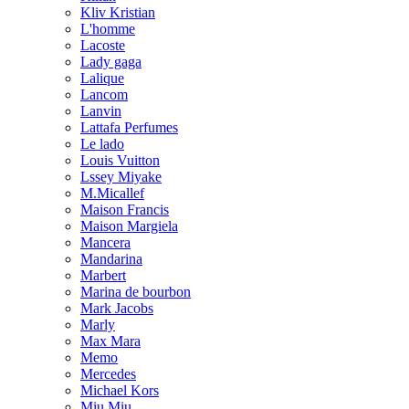
Kliv Kristian
L'homme
Lacoste
Lady gaga
Lalique
Lancom
Lanvin
Lattafa Perfumes
Le lado
Louis Vuitton
Lssey Miyake
M.Micallef
Maison Francis
Maison Margiela
Mancera
Mandarina
Marbert
Marina de bourbon
Mark Jacobs
Marly
Max Mara
Memo
Mercedes
Michael Kors
Miu Miu