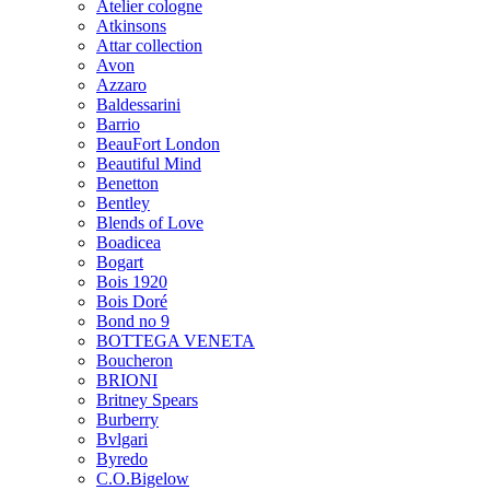
Atelier cologne
Atkinsons
Attar collection
Avon
Azzaro
Baldessarini
Barrio
BeauFort London
Beautiful Mind
Benetton
Bentley
Blends of Love
Boadicea
Bogart
Bois 1920
Bois Doré
Bond no 9
BOTTEGA VENETA
Boucheron
BRIONI
Britney Spears
Burberry
Bvlgari
Byredo
C.O.Bigelow