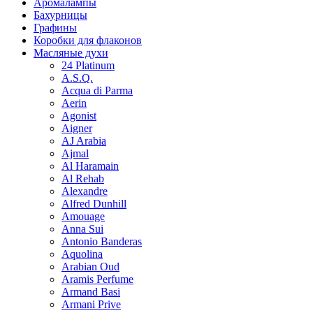
Аромалампы
Бахурницы
Графины
Коробки для флаконов
Масляные духи
24 Platinum
A.S.Q.
Acqua di Parma
Aerin
Agonist
Aigner
AJ Arabia
Ajmal
Al Haramain
Al Rehab
Alexandre
Alfred Dunhill
Amouage
Anna Sui
Antonio Banderas
Aquolina
Arabian Oud
Aramis Perfume
Armand Basi
Armani Prive