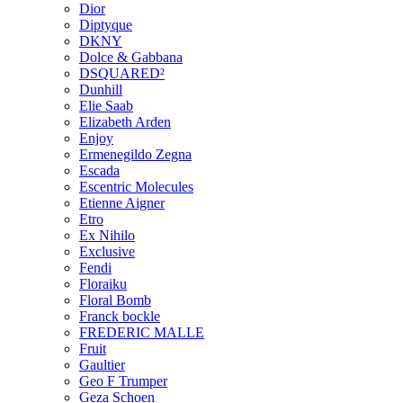
Dior
Diptyque
DKNY
Dolce & Gabbana
DSQUARED²
Dunhill
Elie Saab
Elizabeth Arden
Enjoy
Ermenegildo Zegna
Escada
Escentric Molecules
Etienne Aigner
Etro
Ex Nihilo
Exclusive
Fendi
Floraiku
Floral Bomb
Franck bockle
FREDERIC MALLE
Fruit
Gaultier
Geo F Trumper
Geza Schoen