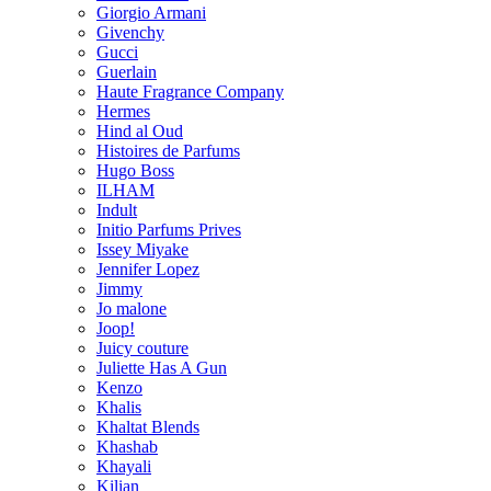
Giorgio Armani
Givenchy
Gucci
Guerlain
Haute Fragrance Company
Hermes
Hind al Oud
Histoires de Parfums
Hugo Boss
ILHAM
Indult
Initio Parfums Prives
Issey Miyake
Jennifer Lopez
Jimmy
Jo malone
Joop!
Juicy couture
Juliette Has A Gun
Kenzo
Khalis
Khaltat Blends
Khashab
Khayali
Kilian