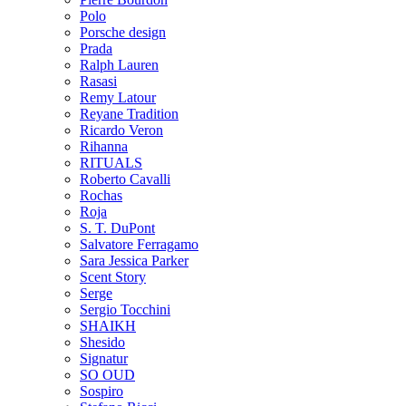
Polo
Porsche design
Prada
Ralph Lauren
Rasasi
Remy Latour
Reyane Tradition
Ricardo Veron
Rihanna
RITUALS
Roberto Cavalli
Rochas
Roja
S. T. DuPont
Salvatore Ferragamo
Sara Jessica Parker
Scent Story
Serge
Sergio Tocchini
SHAIKH
Shesido
Signatur
SO OUD
Sospiro