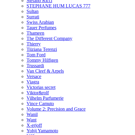
Stefano Ricci
STEPHANE HUM LUCAS 777
Sultan
Surrati
Swiss Arabian
Tauer Perfumes
Thameen
The Different Company
Thierry
Tiiziana Terenzi
Tom Ford
Tommy Hilfigen
Trussardi
Van Cleef & Arpels
Versace
Viagra
Victorias secret
Viktor&rolf
Vilhelm Parfumerie
Vince Camuto
Volume 2: Precision and Grace
Wanil
Want
X-erjoff
Yohji Yamamoto