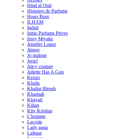
Hind al Oud
Histoires de Parfums
Hugo Boss
ILHAM
Indult
Initio Parfums Prives
Issey Miyake
Jennifer Lopez
Jimmy
Jo malone
Joop!
Juicy couture
Juliette Has A Gun
Kenzo
Khalis
Khaltat Blends
Khashab
Khayali
Kilian
Kliv Kristian
L'homme
Lacoste
Lady gaga
Lalique