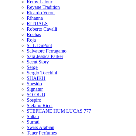
Remy Latour
Reyane Tradition
Ricardo Veron
Rihanna
RITUALS
Roberto Cavalli
Rochas
Roja
S. T. DuPont
Salvatore Ferragamo
Sara Jessica Parker
Scent Story
Serge
Sergio Tocchini
SHAIKH
Shesido
Signatur
SO OUD
Sospiro
Stefano Ricci
STEPHANE HUM LUCAS 777
Sultan
Surrati
Swiss Arabian
Tauer Perfumes