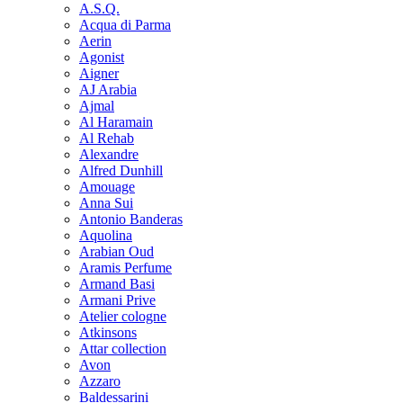
A.S.Q.
Acqua di Parma
Aerin
Agonist
Aigner
AJ Arabia
Ajmal
Al Haramain
Al Rehab
Alexandre
Alfred Dunhill
Amouage
Anna Sui
Antonio Banderas
Aquolina
Arabian Oud
Aramis Perfume
Armand Basi
Armani Prive
Atelier cologne
Atkinsons
Attar collection
Avon
Azzaro
Baldessarini