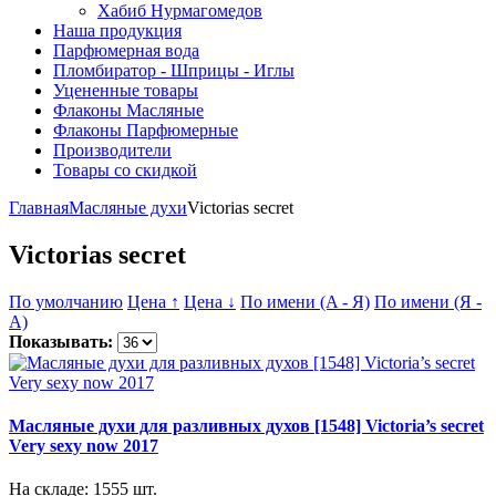
Хабиб Нурмагомедов
Наша продукция
Парфюмерная вода
Пломбиратор - Шприцы - Иглы
Уцененные товары
Флаконы Масляные
Флаконы Парфюмерные
Производители
Товары со скидкой
Главная
Масляные духи
Victorias secret
Victorias secret
По умолчанию
Цена ↑
Цена ↓
По имени (A - Я)
По имени (Я -
A)
Показывать:
Масляные духи для разливных духов [1548] Victoria’s secret
Very sexy now 2017
На складе: 1555 шт.