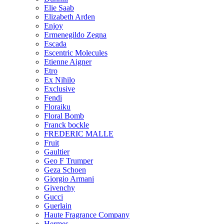
Elie Saab
Elizabeth Arden
Enjoy
Ermenegildo Zegna
Escada
Escentric Molecules
Etienne Aigner
Etro
Ex Nihilo
Exclusive
Fendi
Floraiku
Floral Bomb
Franck bockle
FREDERIC MALLE
Fruit
Gaultier
Geo F Trumper
Geza Schoen
Giorgio Armani
Givenchy
Gucci
Guerlain
Haute Fragrance Company
Hermes