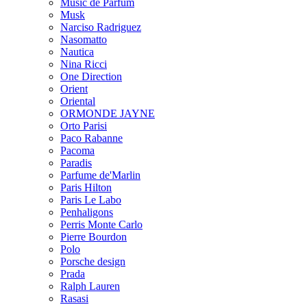
Music de Parfum
Musk
Narciso Radriguez
Nasomatto
Nautica
Nina Ricci
One Direction
Orient
Oriental
ORMONDE JAYNE
Orto Parisi
Paco Rabanne
Pacoma
Paradis
Parfume de'Marlin
Paris Hilton
Paris Le Labo
Penhaligons
Perris Monte Carlo
Pierre Bourdon
Polo
Porsche design
Prada
Ralph Lauren
Rasasi