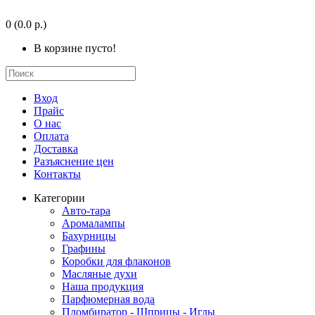
0
(0.0 р.)
В корзине пусто!
Вход
Прайс
О нас
Оплата
Доставка
Разъяснение цен
Контакты
Категории
Авто-тара
Аромалампы
Бахурницы
Графины
Коробки для флаконов
Масляные духи
Наша продукция
Парфюмерная вода
Пломбиратор - Шприцы - Иглы