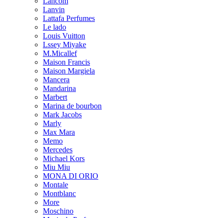
Lancom
Lanvin
Lattafa Perfumes
Le lado
Louis Vuitton
Lssey Miyake
M.Micallef
Maison Francis
Maison Margiela
Mancera
Mandarina
Marbert
Marina de bourbon
Mark Jacobs
Marly
Max Mara
Memo
Mercedes
Michael Kors
Miu Miu
MONA DI ORIO
Montale
Montblanc
More
Moschino