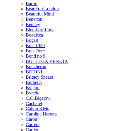
Barrio
BeauFort London
Beautiful Mind
Benetton
Bentley
Blends of Love
Boadicea
Bogart
Bois 1920
Bois Doré
Bond no 9
BOTTEGA VENETA
Boucheron
BRIONI
Britney Spears
Burberry
Bvlgari
Byredo
C.O.Bigelow
Cacharel
Calvin Klein
Carolina Herrera
Caron
Carrera
Cartier