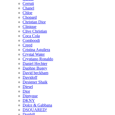
Cerruti
Chanel
Chloe
Chopard
Christian Dior
Clinique
Clive Christian
Coca Cola
Comboodi
Creed
Cristina Aguilera
Crystal Water
Crystiano Ronaldo
Daniel Hechter
Daphne Bugey
David beckham
Davidoff
Designer Shaik
Diesel
Dior
Diptyque
DKNY
Dolce & Gabbana
DSQUARED²
Dunhill