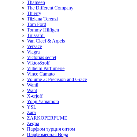
Thameen
The Different Company
Thierry
Tiiziana Terenzi
Tom Ford
Tommy Hilfigen
Trussardi
Van Cleef & Arpels
Versace
Viagra
Victorias secret
Viktor&rolf
Vilhelm Parfumerie
Vince Camuto
Volume 2: Precision and Grace
Wanil
Want
X-erjoff
Yohji Yamamoto
YSL
Zara
ZARKOPERFUME
Zegna
Парфюм турция оптом
Парфюмерная Вода